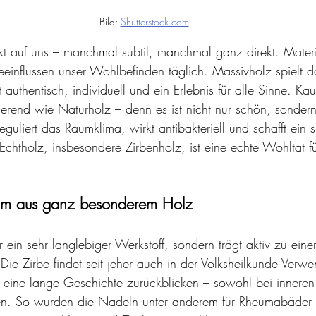
Bild: 
Shutterstock.com
t auf uns – manchmal subtil, manchmal ganz direkt. Materi
influssen unser Wohlbefinden täglich. Massivholz spielt d
t authentisch, individuell und ein Erlebnis für alle Sinne. K
nierend wie Naturholz – denn es ist nicht nur schön, sonder
eguliert das Raumklima, wirkt antibakteriell und schafft ein 
chtholz, insbesondere Zirbenholz, ist eine echte Wohltat fü
aum aus ganz besonderem Holz
ur ein sehr langlebiger Werkstoff, sondern trägt aktiv zu ein
 Zirbe findet seit jeher auch in der Volksheilkunde Verwe
uf eine lange Geschichte zurückblicken – sowohl bei inneren
. So wurden die Nadeln unter anderem für Rheumabäder g