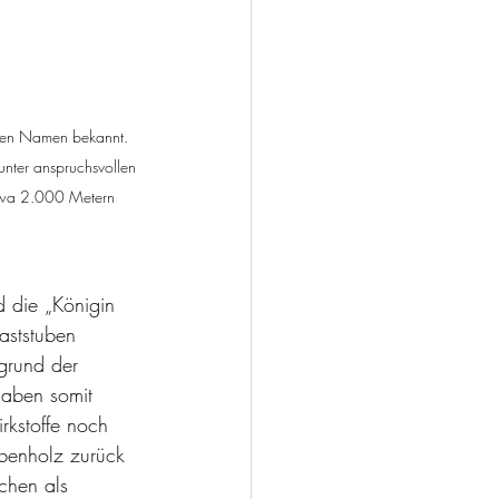
ielen Namen bekannt. 
unter anspruchsvollen 
twa 2.000 Metern 
d die „Königin 
aststuben 
grund der 
haben somit 
kstoffe noch 
benholz zurück 
chen als 