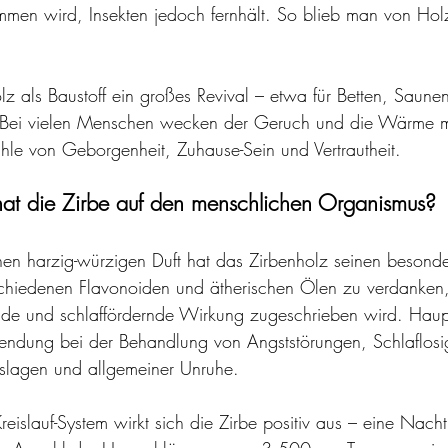
en wird, Insekten jedoch fernhält. So blieb man von Ho
olz als Baustoff ein großes Revival – etwa für Betten, Saun
. Bei vielen Menschen wecken der Geruch und die Wärme 
hle von Geborgenheit, Zuhause-Sein und Vertrautheit.
hat die Zirbe auf den menschlichen Organismus?
chen harzig-würzigen Duft hat das Zirbenholz seinen besond
rschiedenen Flavonoiden und ätherischen Ölen zu verdanken
de und schlaffördernde Wirkung zugeschrieben wird. Haupt
endung bei der Behandlung von Angststörungen, Schlaflosig
slagen und allgemeiner Unruhe.
eislauf-System wirkt sich die Zirbe positiv aus – eine Nacht