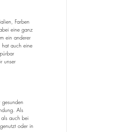
alien, Farben 
abei eine ganz 
aum ein anderer 
n hat auch eine 
spürbar 
r unser 
er gesunden 
ndung. Als 
 als auch bei 
enutzt oder in 