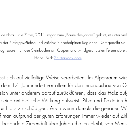
nus cembra – die Zirbe, 2011 sogar zum „Baum des Jahres“ gekürt, ist unter v
lie der Kiefergewächse und wächst in hochalpinen Regionen. Dort gedeiht sie 
ugt saure, humose Steinböden an Kuppen und windgeschützten Felsen ab e
Höhe. Bild: 
Shutterstock.com
st sich auf vielfältige Weise verarbeiten. Im Alpenraum wir
it dem 17. Jahrhundert vor allem für den Innenausbau von G
 sich unter anderem darauf zurückführen, dass das Holz auf
ne eine antibiotische Wirkung aufweist. Pilze und Bakterien 
as Holz zu schädigen. Auch wenn damals die genauen Wir
f man aufgrund der guten Erfahrungen immer wieder auf Zir
 besondere Zirbenduft über Jahre erhalten bleibt, von Mens