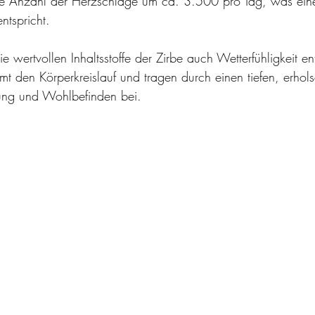
die Anzahl der Herzschläge um ca. 3.500 pro Tag, was eine
ntspricht.
ie wertvollen Inhaltsstoffe der Zirbe auch Wetterfühligkeit e
mt den Körperkreislauf und tragen durch einen tiefen, erhol
ung und Wohlbefinden bei.