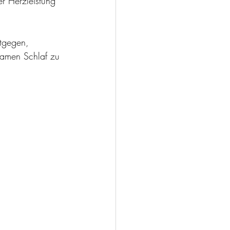
r Herzleistung 
ntgegen, 
samen Schlaf zu 