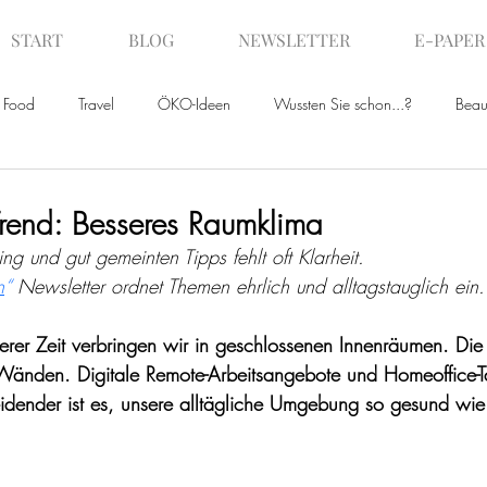
START
BLOG
NEWSLETTER
E-PAPER
Food
Travel
ÖKO-Ideen
Wussten Sie schon...?
Beau
ws
Trend: Besseres Raumklima
 und gut gemeinten Tipps fehlt oft Klarheit.
n
“ 
Newsletter ordnet Themen ehrlich und alltagstauglich ein.
erer Zeit verbringen wir in geschlossenen Innenräumen. Die
 Wänden. Digitale Remote-Arbeitsangebote und Homeoffice-T
idender ist es, unsere alltägliche Umgebung so gesund wie