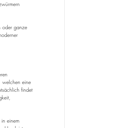
lzwürmern 
en oder ganze 
moderner 
eren 
, welchen eine 
sächlich findet 
keit, 
 in einem 