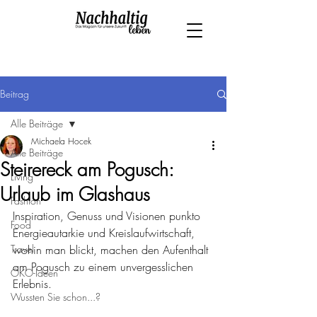
Beitrag
Alle Beiträge
Michaela Hocek
Alle Beiträge
Steirereck am Pogusch:
Living
Urlaub im Glashaus
Fashion
Inspiration, Genuss und Visionen punkto 
Food
Energieautarkie und Kreislaufwirtschaft, 
Travel
wohin man blickt, machen den Aufenthalt 
am Pogusch zu einem unvergesslichen 
ÖKO-Ideen
Erlebnis.
Wussten Sie schon...?