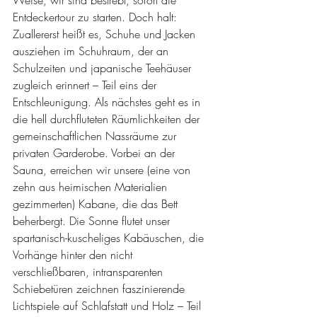
Weise, wir sind bestrebt, sofort die 
Entdeckertour zu starten. Doch halt: 
Zuallererst heißt es, Schuhe und Jacken 
ausziehen im Schuhraum, der an 
Schulzeiten und japanische Teehäuser 
zugleich erinnert – Teil eins der 
Entschleunigung. Als nächstes geht es in 
die hell durchfluteten Räumlichkeiten der 
gemeinschaftlichen Nassräume zur 
privaten Garderobe. Vorbei an der 
Sauna, erreichen wir unsere (eine von 
zehn aus heimischen Materialien 
gezimmerten) Kabane, die das Bett 
beherbergt. Die Sonne flutet unser 
spartanisch-kuscheliges Kabäuschen, die 
Vorhänge hinter den nicht 
verschließbaren, intransparenten 
Schiebetüren zeichnen faszinierende 
Lichtspiele auf Schlafstatt und Holz – Teil 