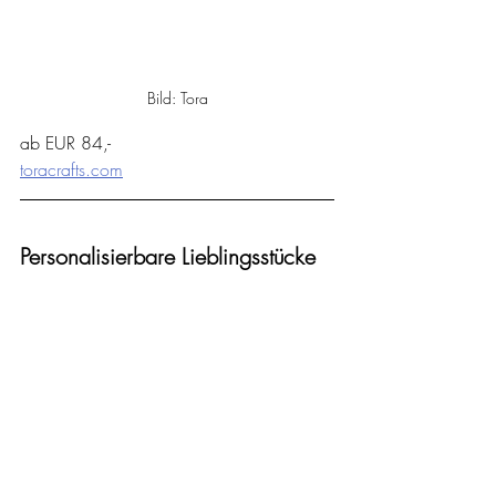
Bild: Tora
ab EUR 84,-
toracrafts.com
Personalisierbare Lieblingsstücke
2019 gründete Lisa Zaiser ihr Female 
Business, das heute ortsunabhängig 
zwischen Berlin und Bali geführt wird. 
Alle Schmuckstücke aus recyceltem Gold 
und Silber, fair gewonnen Edelsteinen 
oder zertifizierten Lab-Grown-Diamanten 
entstehen in Handarbeit in Deutschland 