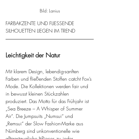
Bild: Lanius
FARBAKZENTE UND FLIESSENDE 
SILHOUETTEN LIEGEN IM TREND
Leichtigkeit der Natur
Mit klarem Design, lebendig-sanften 
Farben und fließenden Stoffen catcht Fox’s 
Mode. Die Kollektionen werden fair und 
in bewusst kleinen Stückzahlen 
produziert. Das Motto für das Frühjahr ist 
„Sea Breeze – A Whisper of Summer 
Air“. Die Jumpsuits „Numsui“ und 
„Remsui“ der Slow Fashion-Marke aus 
Nürnberg sind unkonventionelle wie 
alltagstaugliche It-Pieces zu jeder 