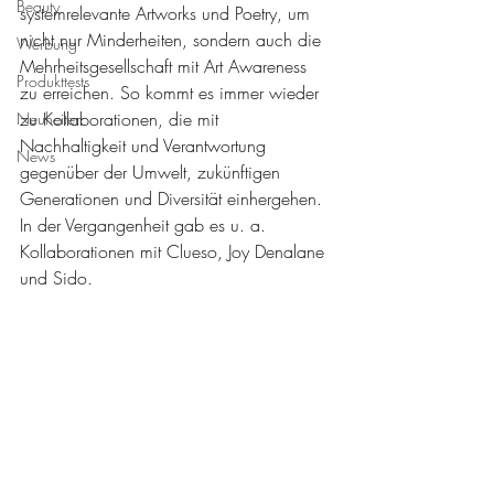
Beauty
systemrelevante Artworks und Poetry, um 
nicht nur Minderheiten, sondern auch die 
Werbung
Mehrheitsgesellschaft mit Art Awareness 
Produkttests
zu erreichen. So kommt es immer wieder 
zu Kollaborationen, die mit 
Neuheiten
Nachhaltigkeit und Verantwortung 
News
gegenüber der Umwelt, zukünftigen 
Generationen und Diversität einhergehen. 
In der Vergangenheit gab es u. a. 
Kollaborationen mit Clueso, Joy Denalane 
und Sido.