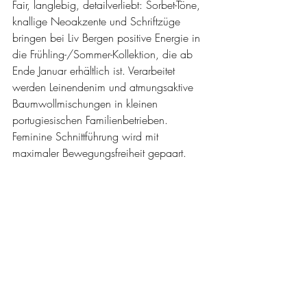
Fair, langlebig, detailverliebt: Sorbet-Töne, 
knallige Neoakzente und Schriftzüge 
bringen bei Liv Bergen positive Energie in 
die Frühling-/Sommer-Kollektion, die ab 
Ende Januar erhältlich ist. Verarbeitet 
werden Leinendenim und atmungsaktive 
Baumwollmischungen in kleinen 
portugiesischen Familienbetrieben. 
Feminine Schnittführung wird mit 
maximaler Bewegungsfreiheit gepaart.