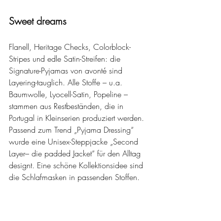
Sweet dreams
Flanell, Heritage Checks, Colorblock-
Stripes und edle Satin-Streifen: die 
Signature-Pyjamas von avonté sind 
Layering-tauglich. Alle Stoffe – u.a. 
Baumwolle, Lyocell-Satin, Popeline – 
stammen aus Restbeständen, die in 
Portugal in Kleinserien produziert werden. 
Passend zum Trend „Pyjama Dressing“ 
wurde eine Unisex-Steppjacke „Second 
Layer– die padded Jacket“ für den Alltag 
designt. Eine schöne Kollektionsidee sind 
die Schlafmasken in passenden Stoffen.