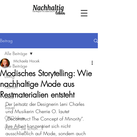
Beitrag
Alle Beiträge
Michaela Hocek
Alle Beiträge
Modisches Storytelling: Wie
Living
nachhaltige Mode aus
Fashion
Restmaterialien entsteht
Food
Der Leitsatz der Designerin Leni Charles 
Travel
und Musikerin Cherrie O. lautet 
ÖKO-Ideen
„Deconstruct The Concept of Minority“. 
Ihre Arbeit konzentriert sich nicht 
Wussten Sie schon...?
ausschließlich auf Mode, sondern auch 