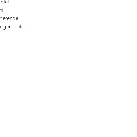
otel 
it 
tierende 
ung machte, 