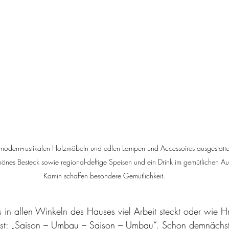
t modern-rustikalen Holzmöbeln und edlen Lampen und Accessoires ausgestattet
önes Besteck sowie regional-deftige Speisen und ein Drink im gemütlichen Auf
Kamin schaffen besondere Gemütlichkeit.
s in allen Winkeln des Hauses viel Arbeit steckt oder wie H
st: „Saison – Umbau – Saison – Umbau“. Schon demnächst