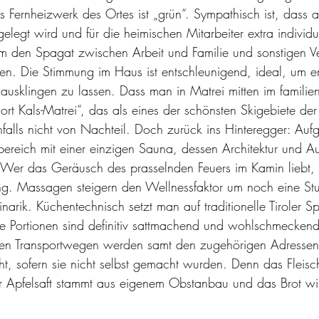
s Fernheizwerk des Ortes ist „grün“. Sympathisch ist, dass 
legt wird und für die heimischen Mitarbeiter extra ­individ
m den Spagat zwischen Arbeit und Familie und sonstigen Ve
. Die Stimmung im Haus ist entschleunigend, ideal, um er
ausklingen zu lassen. Dass man in Matrei mitten im familien
rt Kals-Matrei“, das als eines der schönsten Skigebiete der 
enfalls nicht von Nachteil. Doch zurück ins Hinteregger: Au
bereich mit einer einzigen Sauna, dessen Architektur und Au
t. Wer das Geräusch des prasselnden Feuers im Kamin liebt,
ung. Massagen steigern den Wellnessfaktor um noch eine St
arik. Küchentechnisch setzt man auf traditionelle Tiroler S
e Portionen sind definitiv sattmachend und wohlschmeckend
urzen Transportwegen werden samt den zugehörigen Adressen
ht, sofern sie nicht selbst gemacht wurden. Denn das Fleis
r Apfelsaft stammt aus eigenem Obstanbau und das Brot wir