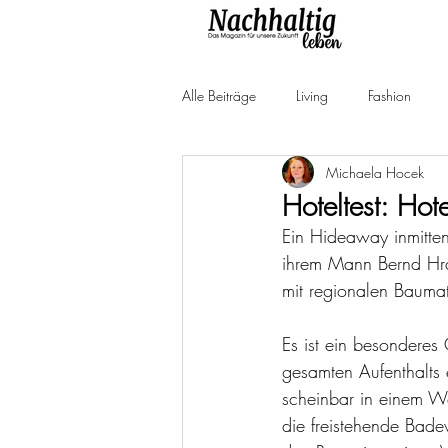
Alle Beiträge
Living
Fashion
Michaela Hocek
Produkttests
Neuheiten
Ne
Hoteltest: Hot
Ein Hideaway inmitten
ihrem Mann Bernd Hra
mit regionalen Baumat
Es ist ein besondere
gesamten Aufenthalts 
scheinbar in einem W
die freistehende Bade