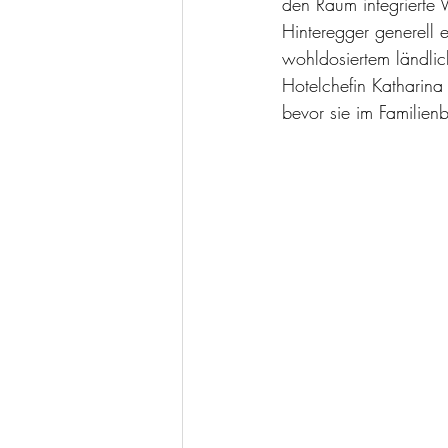
den Raum integrierte V
Hinteregger generell 
wohldosiertem ländli
Hotelchefin Katharina
bevor sie im Familien