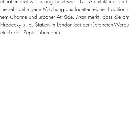
ollholzmöbel weiter angeheizt wird. Die Architektur ist im H
eine sehr gelungene Mischung aus facettenreicher Tradition m
chem Charme und urbaner Attitüde. Man merkt, dass die am
 Hradecky u. a. Station in London bei der Österreich-Werb
betrieb das Zepter übernahm. 