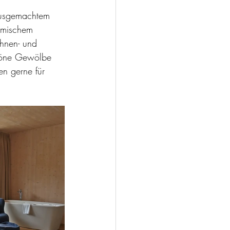
ausgemachtem 
eimischem 
ohnen- und 
chöne Gewölbe 
en gerne für 