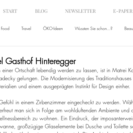
START
BLOG
NEWSLETTER
E-PAPER
Food
Travel
ÖKO-Ideen
Wussten Sie schon...?
Beau
ws
el Gasthof Hinteregger
 einer Ortschaft lebendig werden zu lassen, ist in Matrei K
decky gelungen. Die Modernisierung des Traditionshauses 
erialien und einem ausgeprägten Instinkt für Design einher.
s Gefühl in einem Zirbenzimmer eingecheckt zu werden. Wä
erfreut man sich in Folge am wohlduftenden Ambiente und de
ellnessbereich zu wohnen. Ein Eindruck, der imposanterwei
wanne, großzügige Glaselemente bei Dusche und Toilette so