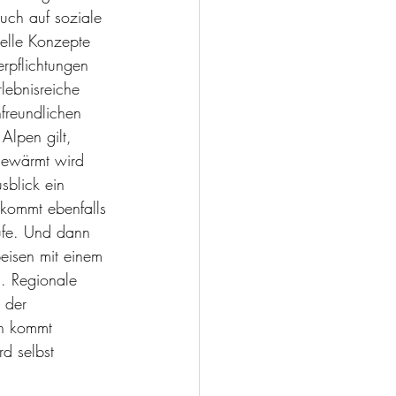
auch auf soziale 
uelle Konzepte 
rpflichtungen 
lebnisreiche 
freundlichen 
Alpen gilt, 
fgewärmt wird 
sblick ein 
 kommt ebenfalls 
ufe. Und dann 
peisen mit einem 
. Regionale 
 der 
ch kommt 
d selbst 