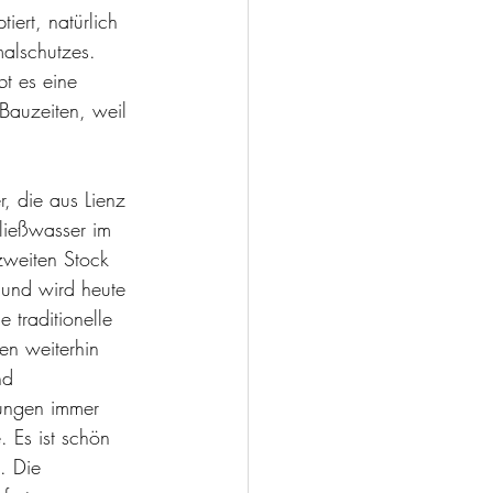
ert, natürlich 
alschutzes. 
t es eine 
Bauzeiten, weil 
, die aus Lienz 
Fließwasser im 
zweiten Stock 
 und wird heute 
 traditionelle 
en weiterhin 
nd 
nungen immer 
 Es ist schön 
. Die 