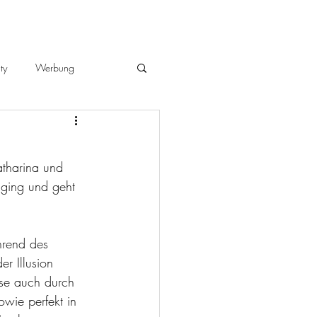
ty
Werbung
atharina und 
ging und geht 
hrend des 
r Illusion 
se auch durch 
wie perfekt in 