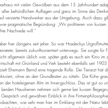
rhaus mit vielen Gewölben aus dem 13. Jahrhundert adapti
g aller behördlichen Auflagen und ganz im Sinne des Denkm
 auf versierte Handwerker aus der Umgebung. Auch dazu gib
ie pragmatische Begründung: „Wir profitieren von kurzen 
chte Nachrede will.“
aber hier übrigens seit jeher. So war Hradeckys Urgroßmutter
iratete, bereits zukunftsorientiert unterwegs. Sie sorgte für 
icht allgemein üblich war, später gab es auch ein Kino im 
rtschaft mit Grünland und Vieh besteht ebenfalls seit 1903
ielt Ehemann Bernd eine tragende Rolle. Der Tierarzt hat die
ukturiert, ohne an den Grundfesten zu rütteln. Die Kühe gras
en der hoteleigenen Alm im Inner-gschlöss. Das ist gut so u
Die beiden Hausherren nehmen sich gerne bei kurzen Begeg
in Gespräch und gewähren Einblick in ihre Firmenphilosophie.
obachten, wie sehr man hier im Einklang mit der Natur lebt