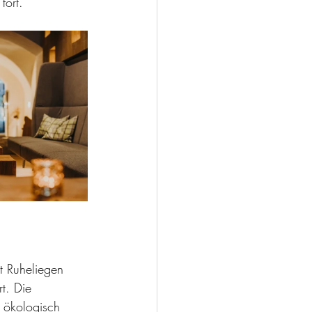
ort.  
t Ruheliegen 
t. Die 
 ökologisch 