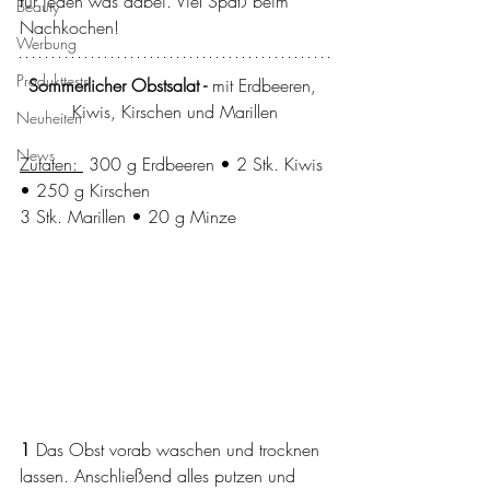
für jeden was dabei. Viel Spaß beim 
Beauty
Nachkochen!
Werbung
Produkttests
Sommerlicher Obstsalat - 
mit Erdbeeren, 
Kiwis, Kirschen und Marillen
Neuheiten
News
Zutaten: 
 300 g Erdbeeren • 2 Stk. Kiwis 
• 250 g Kirschen
3 Stk. Marillen • 20 g Minze
1 
Das Obst vorab waschen und trocknen 
lassen. Anschließend alles putzen und 