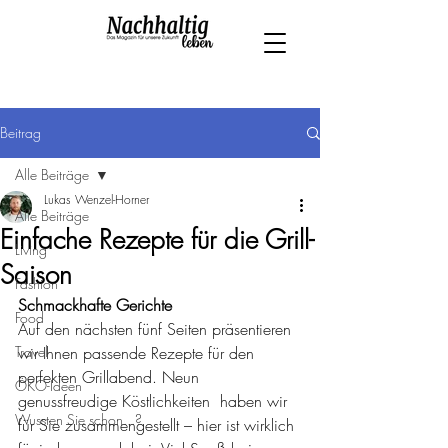
Beitrag
Alle Beiträge
Lukas Wenzel-Horner
Alle Beiträge
Einfache Rezepte für die Grill-
Living
Saison
Fashion
Schmackhafte Gerichte
Food
Auf den nächsten fünf Seiten präsentieren 
Travel
wir Ihnen passende Rezepte für den 
perfekten Grillabend. Neun 
ÖKO-Ideen
genussfreudige Köstlichkeiten  haben wir 
Wussten Sie schon...?
für Sie zusammengestellt – hier ist wirklich 