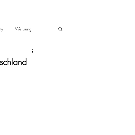
ty
Werbung
tschland