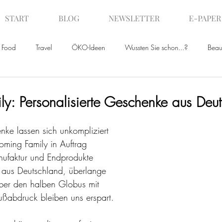
START
BLOG
NEWSLETTER
E-PAPER
Food
Travel
ÖKO-Ideen
Wussten Sie schon...?
Beau
ws
y: Personalisierte Geschenke aus Deu
nke lassen sich unkompliziert 
oming Family in Auftrag 
nufaktur und Endprodukte 
aus Deutschland, überlange 
ber den halben Globus mit 
ußabdruck bleiben uns erspart.