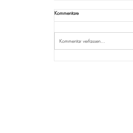
Kommentare
Kommentar verfassen...
Nachhaltige Resilienz: Wie
Achtsamkeit und Balance
unsere Zukunft stärken