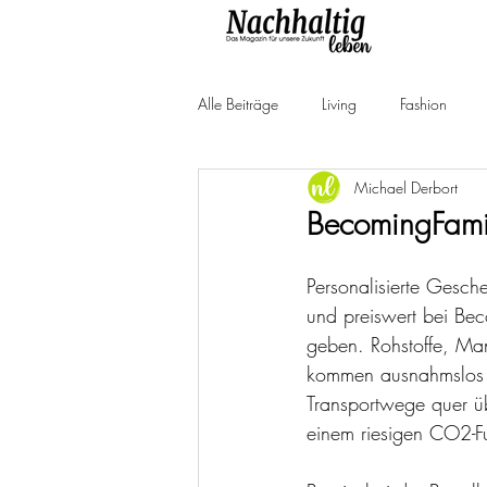
Alle Beiträge
Living
Fashion
Michael Derbort
Produkttests
Neuheiten
Ne
BecomingFamil
Personalisierte Gesche
und preiswert bei Bec
geben. Rohstoffe, Ma
kommen ausnahmslos 
Transportwege quer ü
einem riesigen CO2-F