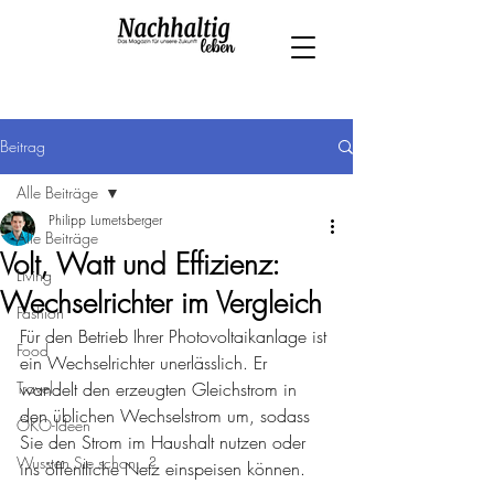
Beitrag
Alle Beiträge
Philipp Lumetsberger
Alle Beiträge
Volt, Watt und Effizienz:
Living
Wechselrichter im Vergleich
Fashion
Für den Betrieb Ihrer Photovoltaikanlage ist 
Food
ein Wechselrichter unerlässlich. Er 
Travel
wandelt den erzeugten Gleichstrom in 
den üblichen Wechselstrom um, sodass 
ÖKO-Ideen
Sie den Strom im Haushalt nutzen oder 
Wussten Sie schon...?
ins öffentliche Netz einspeisen können.