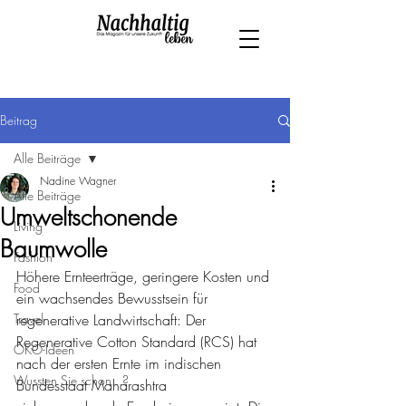
Beitrag
Alle Beiträge
Nadine Wagner
Alle Beiträge
Umweltschonende
Living
Baumwolle
Fashion
Höhere Ernteerträge, geringere Kosten und 
Food
ein wachsendes Bewusstsein für 
Travel
regenerative Landwirtschaft: Der 
Regenerative Cotton Standard (RCS) hat 
ÖKO-Ideen
nach der ersten Ernte im indischen 
Wussten Sie schon...?
Bundesstaat Maharashtra 