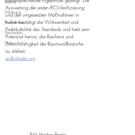
vielversprechende Ergebnisse gezeigt. Die 
Beauty
Auswertung der ersten RCS-Verifizierung 
Werbung
und der umgesetzten Maßnahmen in 
Indien bestätigt die Wirksamkeit und 
Produkttests
Praktikabilität des Standards und hebt sein 
Neuheiten
Potenzial hervor, die Resilienz und 
News
Zukunftsfähigkeit der Baumwollbranche 
zu stärken.
aidbytrade.org
Bild: Masban Pereira