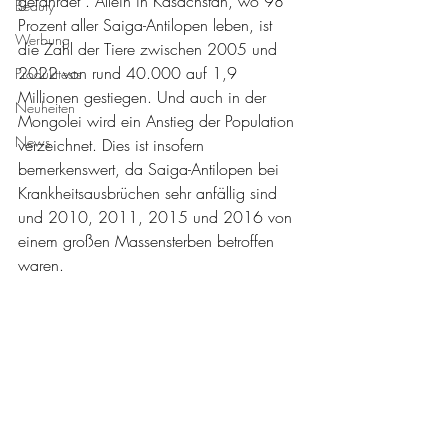
gefährdet“. Allein in Kasachstan, wo 98 
Beauty
Prozent aller Saiga-Antilopen leben, ist 
Werbung
die Zahl der Tiere zwischen 2005 und 
2022 von rund 40.000 auf 1,9 
Produkttests
Millionen gestiegen. Und auch in der 
Neuheiten
Mongolei wird ein Anstieg der Population 
News
verzeichnet. Dies ist insofern 
bemerkenswert, da Saiga-Antilopen bei 
Krankheitsausbrüchen sehr anfällig sind 
und 2010, 2011, 2015 und 2016 von 
einem großen Massensterben betroffen 
waren.