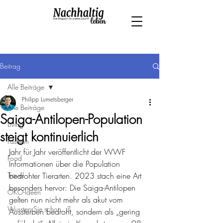
Beitrag
Alle Beiträge
Philipp Lumetsberger
Alle Beiträge
Saiga-Antilopen-Population
Living
steigt kontinuierlich
Fashion
Jahr für Jahr veröffentlicht der WWF 
Food
Informationen über die Population 
Travel
bedrohter Tierarten. 2023 stach eine Art 
besonders hervor: Die Saiga-Antilopen 
ÖKO-Ideen
gelten nun nicht mehr als akut vom 
Wussten Sie schon...?
Aussterben bedroht, sondern als „gering 