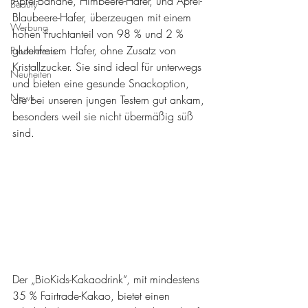
Apfel-Banane, Himbeere-Hafer, und Apfel-
Beauty
Blaubeere-Hafer, überzeugen mit einem 
Werbung
hohen Fruchtanteil von 98 % und 2 % 
glutenfreiem Hafer, ohne Zusatz von 
Produkttests
Kristallzucker. Sie sind ideal für unterwegs 
Neuheiten
und bieten eine gesunde Snackoption, 
News
die bei unseren jungen Testern gut ankam, 
besonders weil sie nicht übermäßig süß 
sind.
Der „BioKids-Kakaodrink“, mit mindestens 
35 % Fairtrade-Kakao, bietet einen 