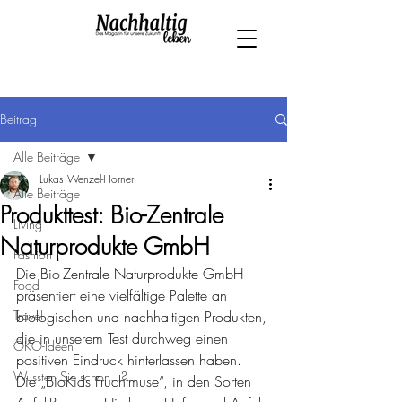
Beitrag
Alle Beiträge
Lukas Wenzel-Horner
Alle Beiträge
Produkttest: Bio-Zentrale
Living
Naturprodukte GmbH
Fashion
Die Bio-Zentrale Naturprodukte GmbH 
Food
präsentiert eine vielfältige Palette an 
Travel
biologischen und nachhaltigen Produkten, 
die in unserem Test durchweg einen 
ÖKO-Ideen
positiven Eindruck hinterlassen haben.  
Wussten Sie schon...?
Die „BioKids Fruchtmuse“, in den Sorten 