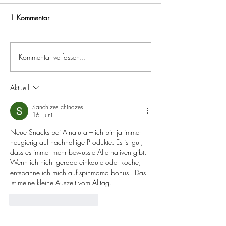
1 Kommentar
Kommentar verfassen...
Wechseljahre als Chance:
Genuss war noch
Ganzheitliche Begleitung im
nah dran: Die ne
Ring Bio Hotel
Farmkaffees
Aktuell
Sanchizes chinazes
16. Juni
Neue Snacks bei Alnatura – ich bin ja immer 
neugierig auf nachhaltige Produkte. Es ist gut, 
dass es immer mehr bewusste Alternativen gibt. 
Wenn ich nicht gerade einkaufe oder koche, 
entspanne ich mich auf 
spinmama bonus
. Das 
ist meine kleine Auszeit vom Alltag.
Gefällt mir
Antworten