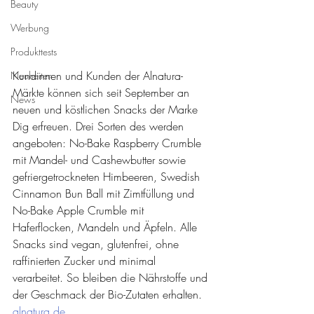
Beauty
Werbung
Produkttests
Kundinnen und Kunden der Alnatura-
Neuheiten
Märkte können sich seit September an 
News
neuen und köstlichen Snacks der Marke 
Dig erfreuen. Drei Sorten des werden 
angeboten: No-Bake Raspberry Crumble 
mit Mandel- und Cashewbutter sowie 
gefriergetrockneten Himbeeren, Swedish 
Cinnamon Bun Ball mit Zimtfüllung und 
No-Bake Apple Crumble mit 
Haferflocken, Mandeln und Äpfeln. Alle 
Snacks sind vegan, glutenfrei, ohne 
raffinierten Zucker und minimal 
verarbeitet. So bleiben die Nährstoffe und 
der Geschmack der Bio-Zutaten erhalten.  
alnatura.de