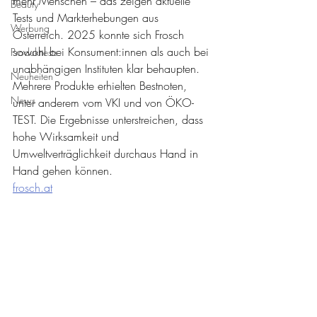
mehr Menschen – das zeigen aktuelle 
Beauty
Tests und Markterhebungen aus 
Werbung
Österreich. 2025 konnte sich Frosch 
sowohl bei Konsument:innen als auch bei 
Produkttests
unabhängigen Instituten klar behaupten. 
Neuheiten
Mehrere Produkte erhielten Bestnoten, 
News
unter anderem vom VKI und von ÖKO-
TEST. Die Ergebnisse unterstreichen, dass 
hohe Wirksamkeit und 
Umweltverträglichkeit durchaus Hand in 
Hand gehen können.
frosch.at