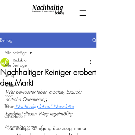
Beitrag
Alle Beiträge
Redaktion
Alle Beiträge
Nachhaltiger Reiniger erobert
Living
den Markt
Fashion
Wer bewusster leben möchte, braucht 
Food
ehrliche Orientierung.
Travel
Der 
„Nachhaltig leben“ Newsletter
begleitet diesen Weg regelmäßig.
ÖKO-Ideen
Wussten Sie schon...?
Nachhaltige Reinigung überzeugt immer 