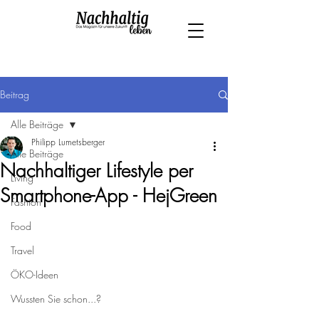
Beitrag
Alle Beiträge
Philipp Lumetsberger
Alle Beiträge
Nachhaltiger Lifestyle per
Living
Smartphone-App - HejGreen
Fashion
Food
Travel
ÖKO-Ideen
Wussten Sie schon...?