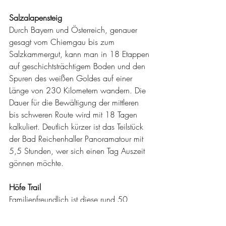
Salzalapensteig
Durch Bayern und Österreich, genauer 
gesagt vom Chiemgau bis zum 
Salzkammergut, kann man in 18 Etappen 
auf geschichtsträchtigem Boden und den 
Spuren des weißen Goldes auf einer 
Länge von 230 Kilometern wandern. Die 
Dauer für die Bewältigung der mittleren 
bis schweren Route wird mit 18 Tagen 
kalkuliert. Deutlich kürzer ist das Teilstück 
der Bad Reichenhaller Panoramatour mit 
5,5 Stunden, wer sich einen Tag Auszeit 
gönnen möchte.
Höfe Trail
Familienfreundlich ist diese rund 50 
Kilometer lange Strecke in Osttirol. Leichte 
Pfade im Gail- und Lesachtal führen fünf 