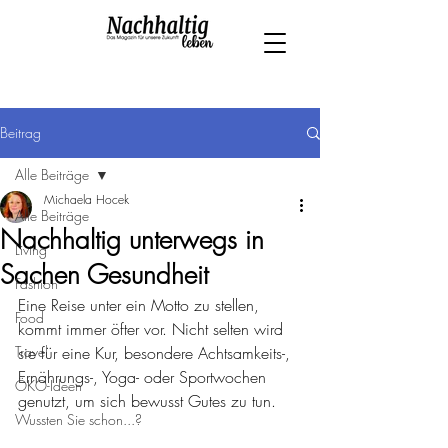
Beitrag
Alle Beiträge
Michaela Hocek
Alle Beiträge
Nachhaltig unterwegs in
Living
Sachen Gesundheit
Fashion
Eine Reise unter ein Motto zu stellen, 
Food
kommt immer öfter vor. Nicht selten wird 
Travel
sie für eine Kur, besondere Achtsamkeits-, 
Ernährungs-, Yoga- oder Sportwochen 
ÖKO-Ideen
genutzt, um sich bewusst Gutes zu tun.
Wussten Sie schon...?