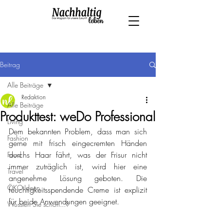
Beitrag
Alle Beiträge
Redaktion
Alle Beiträge
Produkttest: weDo Professional
Living
Dem bekannten Problem, dass man sich 
Fashion
gerne mit frisch eingecremten Händen 
durchs Haar fährt, was der Frisur nicht 
Food
immer zuträglich ist, wird hier eine 
Travel
angenehme Lösung geboten. Die 
ÖKO-Ideen
feuchtigkeitsspendende Creme ist explizit 
für beide Anwendungen geeignet. 
Wussten Sie schon...?