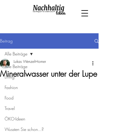
Beitrag
Alle Beiträge
Lukas Wenzel-Horner
Alle Beiträge
Mineralwasser unter der Lupe
Living
Fashion
Food
Travel
ÖKO-Ideen
Wussten Sie schon...?