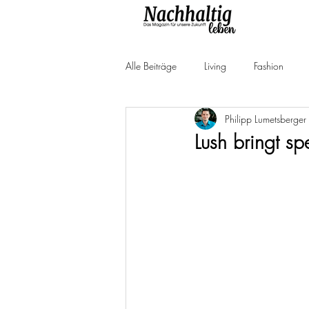
Alle Beiträge
Living
Fashion
Philipp Lumetsberger
Produkttests
Neuheiten
Ne
Lush bringt sp