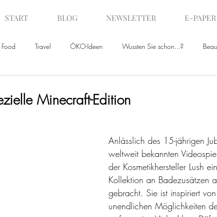
START
BLOG
NEWSLETTER
E-PAPER
Food
Travel
ÖKO-Ideen
Wussten Sie schon...?
Beau
ws
ezielle Minecraft-Edition
Anlässlich des 15-jährigen Ju
weltweit bekannten Videospiel
der Kosmetikhersteller Lush ei
Kollektion an Badezusätzen a
gebracht. Sie ist inspiriert vo
unendlichen Möglichkeiten de