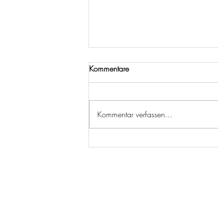
Kommentare
Kommentar verfassen...
Hotel Königgut: Auszeit vor
den Toren Salzburgs