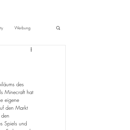
ty
Werbung
biläums des 
s Minecraft hat 
ne eigene 
uf den Markt 
n den 
s Spiels und 