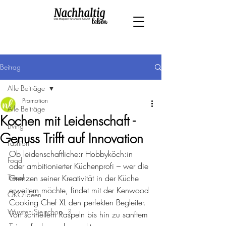
Beitrag
Alle Beiträge
Promotion
Alle Beiträge
Kochen mit Leidenschaft -
Living
Genuss Trifft auf Innovation
Fashion
Ob leidenschaftliche:r Hobbyköch:in 
Food
oder ambitionierter Küchenprofi – wer die 
Travel
Grenzen seiner Kreativität in der Küche 
erweitern möchte, findet mit der Kenwood 
ÖKO-Ideen
Cooking Chef XL den perfekten Begleiter. 
Wussten Sie schon...?
Von schnellem Raspeln bis hin zu sanftem 