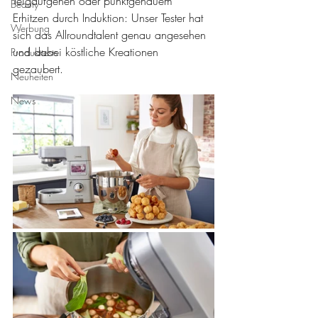
Teigaufgehen oder punktgenauem 
Beauty
Erhitzen durch Induktion: Unser Tester hat 
Werbung
sich das Allroundtalent genau angesehen 
und dabei köstliche Kreationen 
Produkttests
gezaubert. 
Neuheiten
News