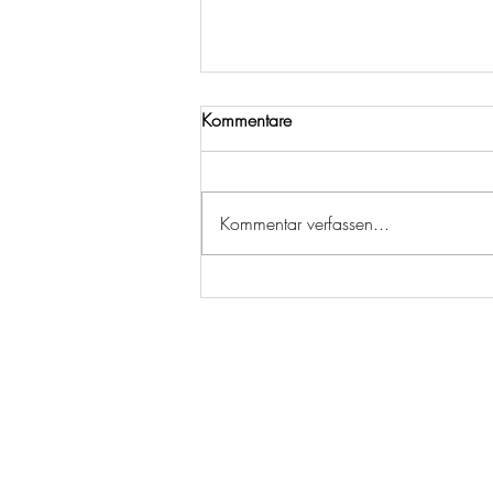
Kommentare
Kommentar verfassen...
Nachhaltige Resilienz: Wie
Achtsamkeit und Balance
unsere Zukunft stärken