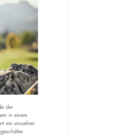
e der 
dem in einem 
t ein einzelner 
geschälter 