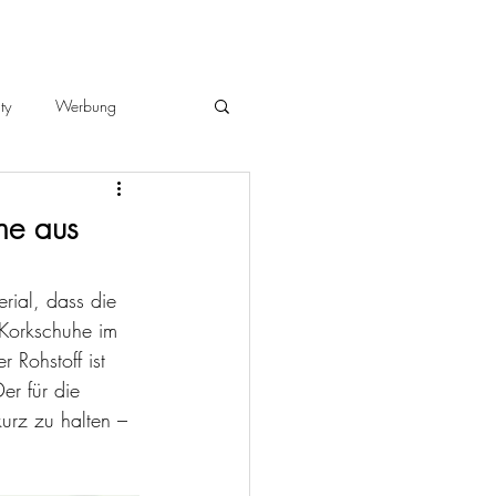
ty
Werbung
he aus
rial, dass die 
Korkschuhe im 
 Rohstoff ist 
er für die 
urz zu halten – 