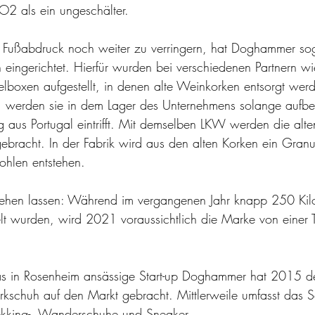
2 als ein ungeschälter. 
Fußabdruck noch weiter zu verringern, hat Doghammer so
n eingerichtet. Hierfür wurden bei verschiedenen Partnern wi
boxen aufgestellt, in denen alte Weinkorken entsorgt wer
, werden sie in dem Lager des Unternehmens solange aufbew
g aus Portugal eintrifft. Mit demselben LKW werden die alt
gebracht. In der Fabrik wird aus den alten Korken ein Granula
hlen entstehen. 
 sehen lassen: Während im vergangenen Jahr knapp 250 Ki
 wurden, wird 2021 voraussichtlich die Marke von einer 
s in Rosenheim ansässige Start-up Doghammer hat 2015 de
rkschuh auf den Markt gebracht. Mittlerweile umfasst das S
ekking-, Wanderschuhe und Sneaker.