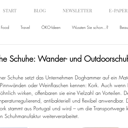
START
BLOG
NEWSLETTER
E-PAPER
Food
Travel
ÖKO-Ideen
Wussten Sie schon...?
Beau
ws
che Schuhe: Wander- und Outdoorschu
iner Schuhe setzt das Unternehmen Doghammer auf ein Mate
 Pinnwänden oder Weinflaschen kennen: Kork. Auch wenn 
lich wirken, offenbaren sie eine Vielzahl an Vorteilen. Der
eraturregulierend, antibakteriell und flexibel anwendbar. D
rk stammt aus Portugal und wird – um die Transportwege k
n Schuhmanufaktur weiterverarbeitet. 