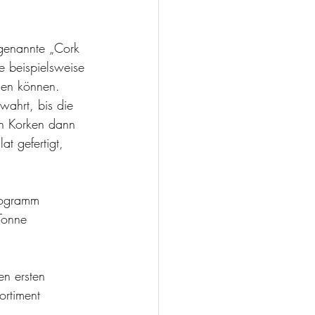
genannte „Cork 
e beispielsweise 
den können. 
ahrt, bis die 
en Korken dann 
t gefertigt, 
logramm 
Tonne 
n ersten 
ortiment 