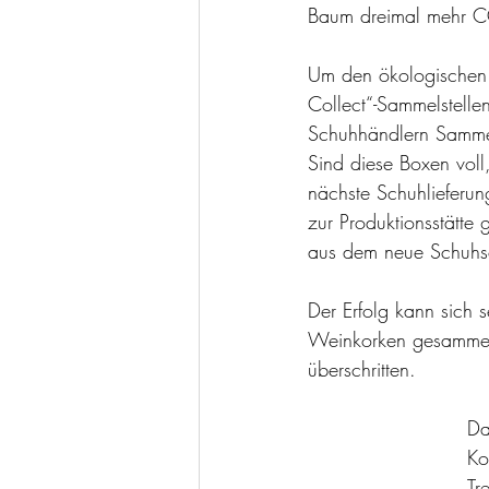
Baum dreimal mehr CO
Um den ökologischen 
Collect“-Sammelstelle
Schuhhändlern Sammel
Sind diese Boxen voll
nächste Schuhlieferun
zur Produktionsstätte 
aus dem neue Schuhso
Der Erfolg kann sich
Weinkorken gesammelt
überschritten.
Da
Ko
Tr