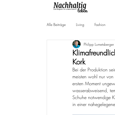
Alle Beiträge
Living
Fashion
Philipp Lumetsberger
Produkttests
Neuheiten
Ne
Klimafreundli
Kork
Bei der Produktion se
meisten wohl nur von
ersten Moment ungewöhn
wasserabweisend, temp
Schuhe notwendige Ko
in einer nahegelegene