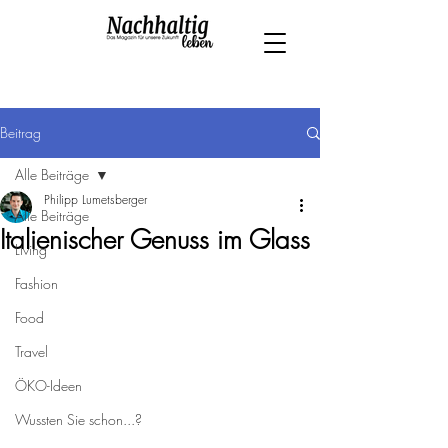
Beitrag
Alle Beiträge
Philipp Lumetsberger
Alle Beiträge
Italienischer Genuss im Glass
Living
Fashion
Food
Travel
ÖKO-Ideen
Wussten Sie schon...?