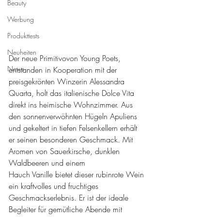
Beauty
Werbung
Produkttests
Neuheiten
Der neue Primitivovon Young Poets, 
News
entstanden in Kooperation mit der 
preisgekrönten Winzerin Alessandra 
Quarta, holt das italienische Dolce Vita 
direkt ins heimische Wohnzimmer. Aus 
den sonnenverwöhnten Hügeln Apuliens 
und gekeltert in tiefen Felsenkellern erhält 
er seinen besonderen Geschmack. Mit 
Aromen von Sauerkirsche, dunklen 
Waldbeeren und einem
Hauch Vanille bietet dieser rubinrote Wein 
ein kraftvolles und fruchtiges 
Geschmackserlebnis. Er ist der ideale 
Begleiter für gemütliche Abende mit 