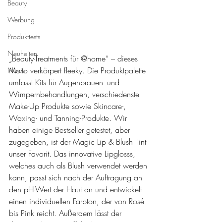
Beauty
Werbung
Produkttests
Neuheiten
„Beauty-Treatments für @home“ – dieses 
Motto verkörpert fleeky. Die Produktpalette 
News
umfasst Kits für Augenbrauen- und 
Wimpernbehandlungen, verschiedenste 
Make-Up Produkte sowie Skincare-, 
Waxing- und Tanning-Produkte. Wir 
haben einige Bestseller getestet, aber 
zugegeben, ist der Magic Lip & Blush Tint 
unser Favorit. Das innovative Lipglosss, 
welches auch als Blush verwendet werden 
kann, passt sich nach der Auftragung an 
den pH-Wert der Haut an und entwickelt 
einen individuellen Farbton, der von Rosé 
bis Pink reicht. Außerdem lässt der 