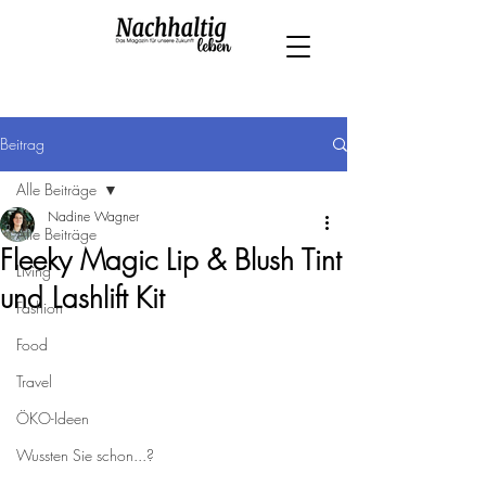
Beitrag
Alle Beiträge
Nadine Wagner
Alle Beiträge
Fleeky Magic Lip & Blush Tint
Living
und Lashlift Kit
Fashion
Food
Travel
ÖKO-Ideen
Wussten Sie schon...?