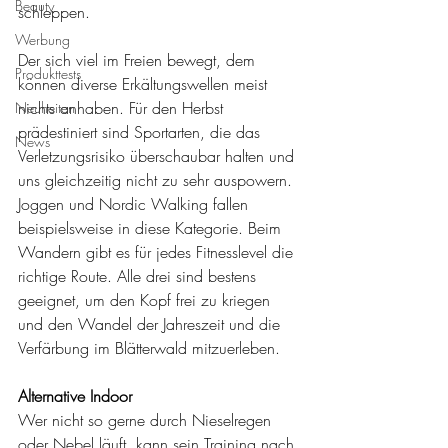
Beauty
schleppen. 
Werbung
Der sich viel im Freien bewegt, dem 
Produkttests
können ­diverse Erkältungswellen meist 
nichts anhaben. Für den Herbst 
Neuheiten
prädestiniert sind Sportarten, die das 
News
Verletzungsrisiko überschaubar halten und 
uns gleichzeitig nicht zu sehr auspowern. 
Joggen und Nordic Walking fallen 
beispielsweise in diese Kategorie. Beim 
Wandern gibt es für jedes Fitnesslevel die 
richtige Route. Alle drei sind bestens 
geeignet, um den Kopf frei zu kriegen 
und den Wandel der Jahreszeit und die 
Verfärbung im Blätterwald mitzuerleben. 
Alternative Indoor
Wer nicht so gerne durch Nieselregen 
oder Nebel läuft, kann sein Training nach 