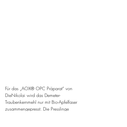
Für das „AOX® OPC Präparat“ von 
DieNikolai wird das Demeter-
Traubenkernmehl nur mit Bio-Apfelfaser 
zusammengepresst. Die Presslinge 
kommen ganz ohne Kapselhülle oder 
sonstigen synthetischen Füll- und 