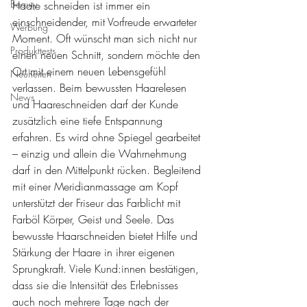
Beauty
Haare schneiden ist immer ein 
einschneidender, mit Vorfreude erwarteter 
Werbung
Moment. Oft wünscht man sich nicht nur 
Produkttests
einen neuen Schnitt, sondern möchte den 
Ort mit einem neuen Lebensgefühl 
Neuheiten
verlassen. Beim bewussten Haarelesen 
News
und Haareschneiden darf der Kunde 
zusätzlich eine tiefe Entspannung 
erfahren. Es wird ohne Spiegel gearbeitet 
– einzig und allein die Wahrnehmung 
darf in den Mittelpunkt rücken. Begleitend 
mit einer Meridianmassage am Kopf 
unterstützt der Friseur das Farblicht mit 
Farböl Körper, Geist und Seele. Das 
bewusste Haarschneiden bietet Hilfe und 
Stärkung der Haare in ihrer eigenen 
Sprungkraft. Viele Kund:innen bestätigen, 
dass sie die Intensität des Erlebnisses 
auch noch mehrere Tage nach der 