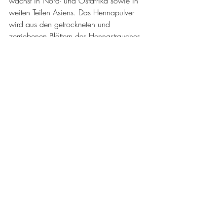
wächst in Nord- und Ostafrika sowie in 
weiten Teilen Asiens. Das Hennapulver 
wird aus den getrockneten und 
zerriebenen Blättern des Hennastrauches 
gewonnen und zum Färben mit warmem 
Wasser angerührt. Nach sechs bis acht 
Stunden verbindet sich Henna dauerhaft 
mit dem Haar. Für eine natürliche 
Haarfarbe sind aber noch deutlich mehr 
Pflanzen geeignet. So gehören 
Walnussschalen, Kamille, Hibiskus, 
Weizen, Kurkuma, Salbei, Oregano, 
Kümmel, Kaffee, schwarzer Tee, Indigo, 
Rote Beete und weitere pflanzliche 
Grundstoffe dazu. Je nach gewünschtem 
Farbton bestehen die Naturhaarfarben aus 
einer Mischung mit unterschiedlichen 
Gewichtsanteilen.