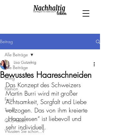
Beitrag
Alle Beiträge
Lisa Gutzelnig
Alle Beiträge
Bewusstes Haareschneiden
Living
Das Konzept des Schweizers 
Fashion
Martin Burri wird mit großer 
Food
Achtsamkeit, Sorgfalt und Liebe 
vollzogen. Das von ihm kreierte 
Travel
„Haarelesen“ ist liebevoll und 
ÖKO-Ideen
sehr individuell.
Wussten Sie schon...?