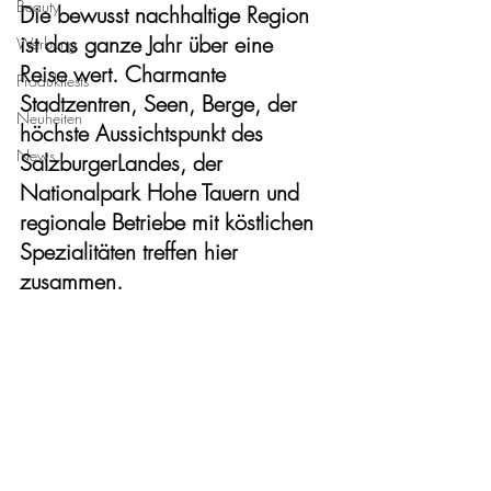
Beauty
Die bewusst nachhaltige Region 
ist das ganze Jahr über eine 
Werbung
Reise wert. Charmante 
Produkttests
Stadtzentren, Seen, Berge, der 
Neuheiten
höchste Aussichtspunkt des 
News
SalzburgerLandes, der 
Nationalpark Hohe Tauern und 
regionale Betriebe mit köstlichen 
Spezialitäten treffen hier 
zusammen.