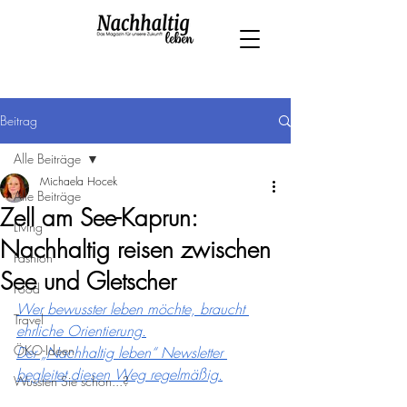
Beitrag
Alle Beiträge
Michaela Hocek
Alle Beiträge
Zell am See-Kaprun:
Living
Nachhaltig reisen zwischen
Fashion
See und Gletscher
Food
Wer bewusster leben möchte, braucht 
Travel
ehrliche Orientierung.
ÖKO-Ideen
Der „Nachhaltig leben“ Newsletter 
begleitet diesen Weg regelmäßig.
Wussten Sie schon...?