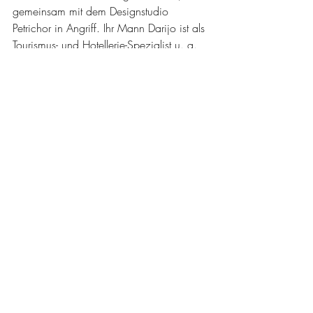
gemeinsam mit dem Designstudio 
Petrichor in Angriff. Ihr Mann Darijo ist als 
Tourismus- und Hotellerie-Spezialist u. a. 
für die kulinarischen Genüsse und 
Barkreationen zuständig. Tatsächlich ist 
die Küche ein Gourmet-Erlebnis, wo 
bereits das Lesen der Speisekarte den 
Speichelfluss anregt. Obwohl 100 
Restaurantplätze zur Verfügung stehen, ist 
die Atmosphäre im Zirbenkabinett, der 
Izakaya-Stube, dem Post Séparée, dem 
Secret Garden oder dem Alpen Orient 
intim und die Speisen werden zelebriert. 
Die Persönlichkeiten des Teams, hier 
vorzugsweise ‚die Gang‘ genannt, sind 
das i-Tüpfelchen.