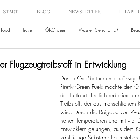
START
BLOG
NEWSLETTER
E-PAPER
Food
Travel
ÖKO-Ideen
Wussten Sie schon...?
Beau
ws
r Flugzeugtreibstoff in Entwicklung
Das in Großbritannien ansässige
Firefly Green Fuels möchte den C
der Luftfahrt deutlich reduzieren u
Treibstoff, der aus menschlichem
wird. Durch die Beigabe von Wass
hohen Temperaturen und mit viel 
Entwicklern gelungen, aus dem Ko
zähflüssige Substanz herzustellen,