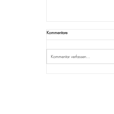
Kommentare
Kommentar verfassen...
Genuss war noch nie so nah
dran: Die neuen Tchibo
Farmkaffees