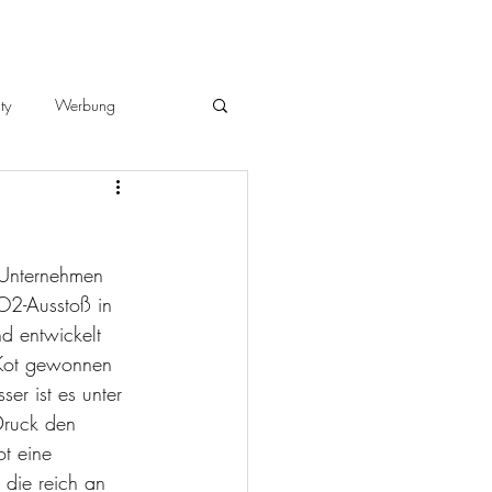
ty
Werbung
 Unternehmen 
O2-Ausstoß in 
nd entwickelt 
 Kot gewonnen 
er ist es unter 
Druck den 
t eine 
 die reich an 