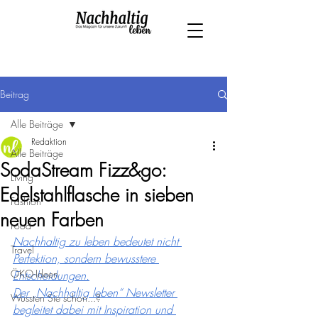
Beitrag
Alle Beiträge
Redaktion
Alle Beiträge
SodaStream Fizz&go:
Living
Edelstahlflasche in sieben
Fashion
neuen Farben
Food
Nachhaltig zu leben bedeutet nicht 
Travel
Perfektion, sondern bewusstere 
ÖKO-Ideen
Entscheidungen.
Der „Nachhaltig leben“ Newsletter 
Wussten Sie schon...?
begleitet dabei mit Inspiration und 