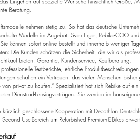
s Eingehen auf spezielle Wünsche hinsichtlich Größe, M
te Beratung. 
äftsmodelle nehmen stetig zu. So hat das deutsche Unterne
erholte Modelle im Angebot. Sven Erger, Rebike-COO und
 „Sie können sofort online bestellt und innerhalb weniger Tage
n: Die Kunden schätzen die Sicherheit, die wir als profess
htkauf bieten. Garantie, Kundenservice, Kaufberatung, 
professionelle Testberichte, ehrliche Produktbeschreibungen
ungen schaffen ein Vertrauen, das vielen Menschen bisher g
 von privat zu kaufen.“ Spezialisiert hat sich Rebike auf ein 
deten Dienstrad-Leasingverträgen. Sie werden im hauseigene
 kürzlich geschlossene Kooperation mit Decathlon Deutsch
 Second Use-Bereich um Refurbished Premium-E-Bikes erweite
erkauf