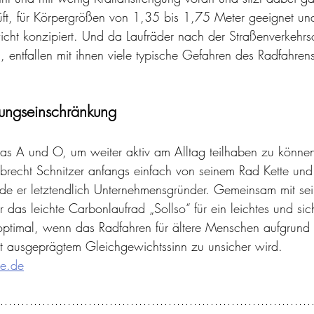
prüft, für Körpergrößen von 1,35 bis 1,75 Meter geeignet u
cht konzipiert. Und da Laufräder nach der Straßenverkehrs
entfallen mit ihnen viele typische Gefahren des Radfahre
ngseinschränkung
t das A und O, um weiter aktiv am Alltag teilhaben zu kön
brecht Schnitzer anfangs einfach von seinem Rad Kette und
rde er letztendlich Unternehmensgründer. Gemeinsam mit s
r das leichte Carbonlaufrad „Sollso“ für ein leichtes und sic
optimal, wenn das Radfahren für ältere Menschen aufgrund
t ausgeprägtem Gleichgewichtssinn zu unsicher wird. 
ne.de