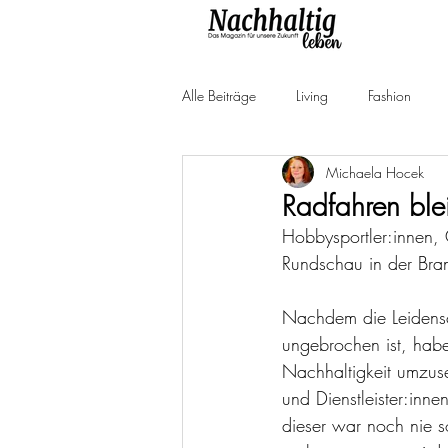
Alle Beiträge
Living
Fashion
Michaela Hocek
Produkttests
Neuheiten
Ne
Radfahren blei
Hobbysportler:innen, 
Rundschau in der Bra
Nachdem die Leidensch
ungebrochen ist, hab
Nachhaltigkeit umzuse
und Dienstleister:inn
dieser war noch nie so