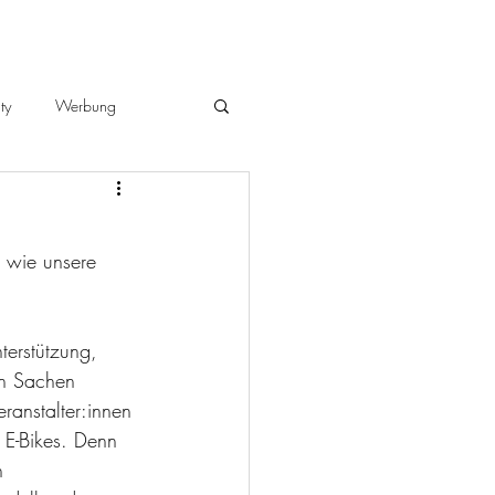
ty
Werbung
, wie unsere 
terstützung, 
in Sachen 
ranstalter:innen 
 E-Bikes. Denn 
n 