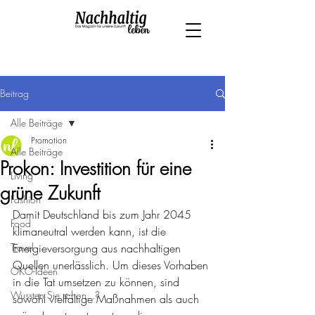
Beitrag
Alle Beiträge
Promotion
Alle Beiträge
Prokon: Investition für eine
Living
grüne Zukunft
Fashion
Damit Deutschland bis zum Jahr 2045 
Food
klimaneutral werden kann, ist die 
Travel
Energieversorgung aus nachhaltigen 
Quellen unerlässlich. Um dieses Vorhaben 
ÖKO-Ideen
in die Tat umsetzen zu können, sind  
Wussten Sie schon...?
sowohl vielfältige Maßnahmen als auch 