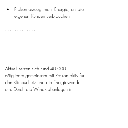
Prokon erzeugt mehr Energie, als die 
eigenen Kunden verbrauchen
Aktuell setzen sich rund 40.000 
Mitglieder gemeinsam mit Prokon aktiv für 
den Klimaschutz und die Energiewende 
ein. Durch die Windkraftanlagen in 
Deutschland, Finnland und Polen werden 
1,2 Milliarden Kilowattstunden grüner 
Strom pro Jahr erzeugt.  
➞ 
Mehr Informationen unter: 
prokon.net