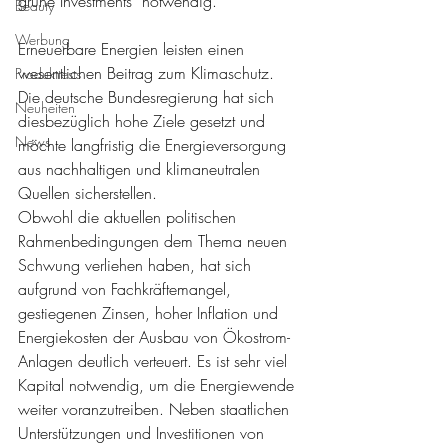
grüne Investments  notwendig. 
Beauty
Werbung
Erneuerbare Energien leisten einen 
wesentlichen Beitrag zum Klimaschutz. 
Produkttests
Die deutsche Bundesregierung hat sich 
Neuheiten
diesbezüglich hohe Ziele gesetzt und 
News
möchte langfristig die Energieversorgung 
aus nachhaltigen und klimaneutralen 
Quellen sicherstellen. 
Obwohl die aktuellen politischen 
Rahmenbedingungen dem Thema neuen 
Schwung verliehen haben, hat sich 
aufgrund von Fachkräftemangel, 
gestiegenen Zinsen, hoher Inflation und 
Energiekosten der Ausbau von Ökostrom-
Anlagen deutlich verteuert. Es ist sehr viel 
Kapital notwendig, um die Energiewende 
weiter voranzutreiben. Neben staatlichen 
Unterstützungen und Investitionen von 