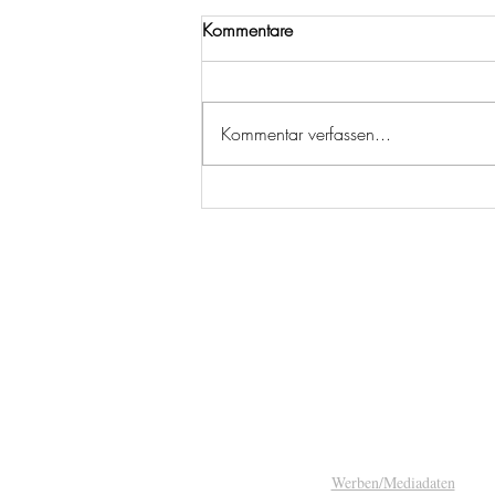
Kommentare
Kommentar verfassen...
Dr. Crispy & Mr. Dried im Test:
Bio-Genussflocken aus Obst
und Gemüse
Werben/Mediadaten