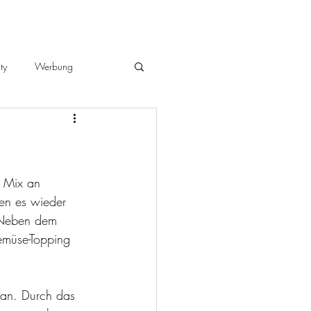
ty
Werbung
n Mix an 
en es wieder 
. Neben dem 
emüse-Topping 
 an. Durch das 