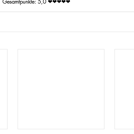
Gesamtpunkte: 5,0
 ❤❤❤❤
❤