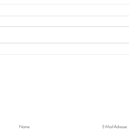
Nabio Porridge Bowl im Test:
Lave
Schnelles Bio-Frühstück to go
im Te
KONTAKT