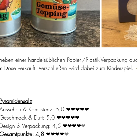
eben einer handelsüblichen Papier-/Plastik-Verpackung auc
 Dose verkauft. Verschließen wird dabei zum Kinderspiel. 
Pyramidensalz
Aussehen & Konsistenz: 5,0 ❤❤❤❤
❤
Geschmack & Duft: 5,0 ❤❤❤❤
❤
Design & Verpackung: 4,5 ❤❤❤❤
❤
Gesamtpunkte: 4,8
 ❤❤❤❤
❤