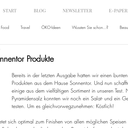
START
BLOG
NEWSLETTER
E-PAPER
Food
Travel
ÖKO-Ideen
Wussten Sie schon...?
Beau
r
ws
onnentor Produkte
Bereits in der letzten Ausgabe hatten wir einen bunte
Produkten aus dem Hause Sonnentor. Und nun schafft
einige aus dem vielfältigen Sortiment in unseren Test
Pyramidensalz konnten wir noch ein Salat- und ein G
testen. Um es gleichvorwegzunehmen: Köstlich! 
tet sich optimal zum Finishen von allen möglichen Speisen