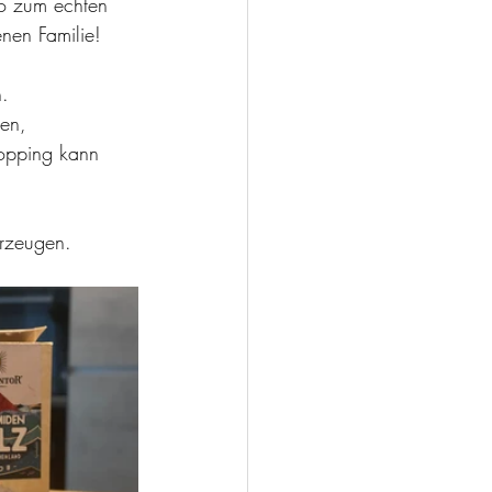
so zum echten 
nen Familie!
. 
en, 
Topping kann 
rzeugen. 