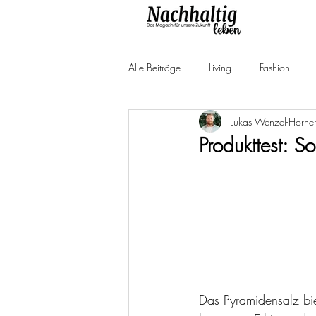
Alle Beiträge
Living
Fashion
Lukas Wenzel-Horne
Produkttests
Neuheiten
Ne
Produkttest: S
Das Pyramidensalz bie