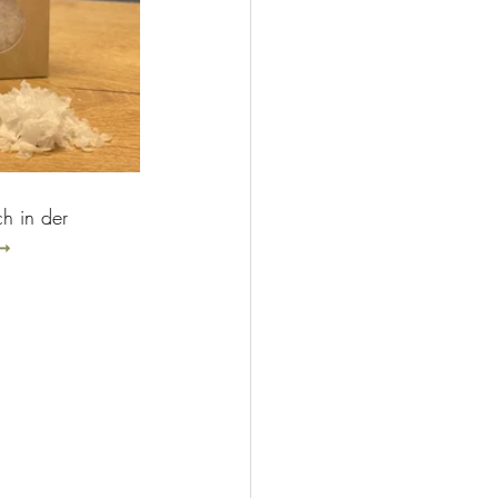
h in der 
➞ 