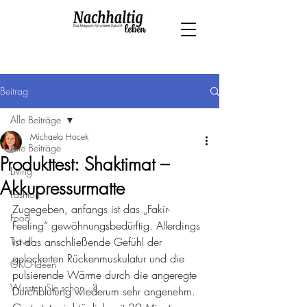
Beitrag
Alle Beiträge
Michaela Hocek
Alle Beiträge
Produkttest: Shaktimat –
Living
Akkupressurmatte
Fashion
Zugegeben, anfangs ist das „Fakir-
Food
Feeling“ gewöhnungsbedürftig. Allerdings 
Travel
ist das anschließende Gefühl der 
gelockerten Rückenmuskulatur und die 
ÖKO-Ideen
pulsierende Wärme durch die angeregte 
Wussten Sie schon...?
Durchblutung wiederum sehr angenehm. 