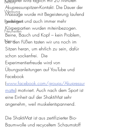
Gestartet wird täglich mit 20 Minuten 
Beauty
Akupressurspitzen-Kontakt. Die Dauer der 
Werbung
Massage wurde mit Begeisterung laufend 
gesteigert und auch immer mehr 
Produkttests
Körperpartien wurden miteinbezogen. 
Neuheiten
Beine, Bauch und Kopf – kein Problem, 
News
bei den Füßen tasten wir uns noch im 
Sitzen heran, um ehrlich zu sein, dafür 
schon sockenfrei.  Die 
Experimentierfreude wird von 
Übungsanleitungen auf YouTube und 
Facebook 
(
www.facebook.com/groups/Akupressur
matte
) motiviert. Auch nach dem Sport ist 
eine Einheit auf der ShaktiMat sehr 
angenehm, weil muskelentspannend. 
Die ShaktiMat ist aus zertifizierter Bio-
Baumwolle und recyceltem Schaumstoff 