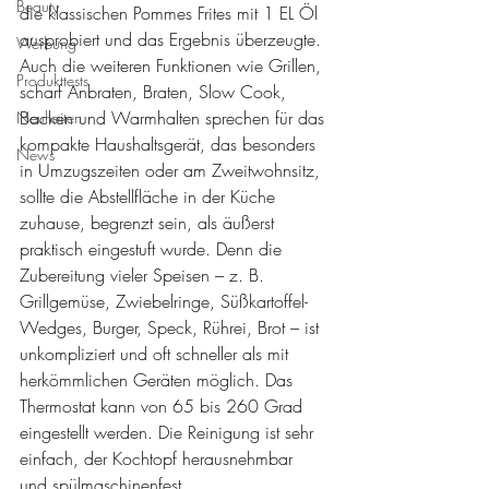
Beauty
die klassischen Pommes Frites mit 1 EL Öl 
ausprobiert und das Ergebnis überzeugte. 
Werbung
Auch die weiteren Funktionen wie Grillen, 
Produkttests
scharf Anbraten, Braten, Slow Cook, 
Backen und Warmhalten sprechen für das 
Neuheiten
kompakte Haushaltsgerät, das besonders 
News
in Umzugszeiten oder am Zweitwohnsitz, 
sollte die Abstellfläche in der Küche 
zuhause, begrenzt sein, als äußerst 
praktisch eingestuft wurde. Denn die 
Zubereitung vieler Speisen – z. B. 
Grillgemüse, Zwiebelringe, Süßkartoffel-
Wedges, Burger, Speck, Rührei, Brot – ist 
unkompliziert und oft schneller als mit 
herkömmlichen Geräten möglich. Das 
Thermostat kann von 65 bis 260 Grad 
eingestellt werden. Die Reinigung ist sehr 
einfach, der Kochtopf herausnehmbar 
und spülmaschinenfest.