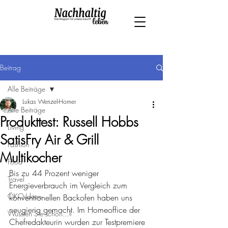
Beitrag
Alle Beiträge
Lukas Wenzel-Horner
Alle Beiträge
Produkttest: Russell Hobbs
Living
SatisFry Air & Grill
Fashion
Multikocher
Food
Bis zu 44 Prozent weniger 
Travel
Energieverbrauch im Vergleich zum 
ÖKO-Ideen
konventionellen Backofen haben uns 
neugierig gemacht. Im Homeoffice der 
Wussten Sie schon...?
Chefredakteurin wurden zur Testpremiere 