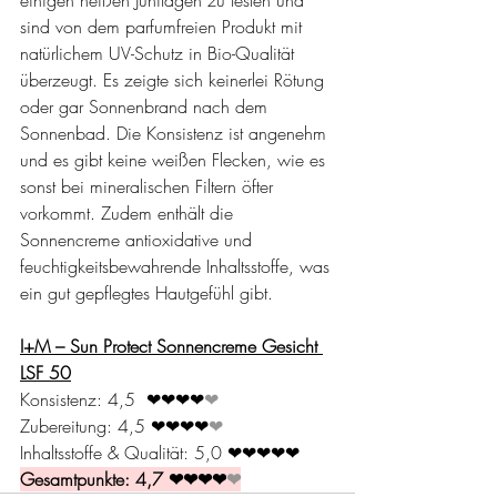
sind von dem parfumfreien Produkt mit 
natürlichem UV-Schutz in Bio-Qualität 
überzeugt. Es zeigte sich keinerlei Rötung 
oder gar Sonnenbrand nach dem 
Sonnenbad. Die Konsistenz ist angenehm 
und es gibt keine weißen Flecken, wie es 
sonst bei mineralischen Filtern öfter 
vorkommt. Zudem enthält die 
Sonnencreme antioxidative und 
feuchtigkeitsbewahrende Inhaltsstoffe, was 
ein gut gepflegtes Hautgefühl gibt.
I+M – Sun Protect Sonnencreme Gesicht 
LSF 50
Konsistenz: 4,5  
❤❤❤❤
❤
Zubereitung: 4,5 
❤❤❤❤
❤
Inhaltsstoffe & Qualität: 5,0 
❤❤❤❤❤
Gesamtpunkte: 4,7 
❤❤❤❤
❤