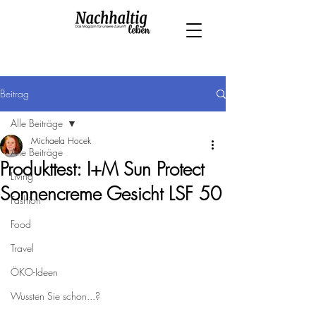
Beitrag
Alle Beiträge
Michaela Hocek
Alle Beiträge
Produkttest: I+M Sun Protect
Living
Sonnencreme Gesicht LSF 50
Fashion
Food
Travel
ÖKO-Ideen
Wussten Sie schon...?