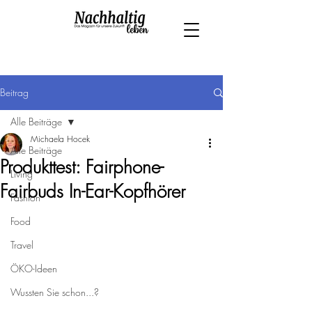
Beitrag
Alle Beiträge
Michaela Hocek
Alle Beiträge
Produkttest: Fairphone-
Living
Fairbuds In-Ear-Kopfhörer
Fashion
Food
Travel
ÖKO-Ideen
Wussten Sie schon...?