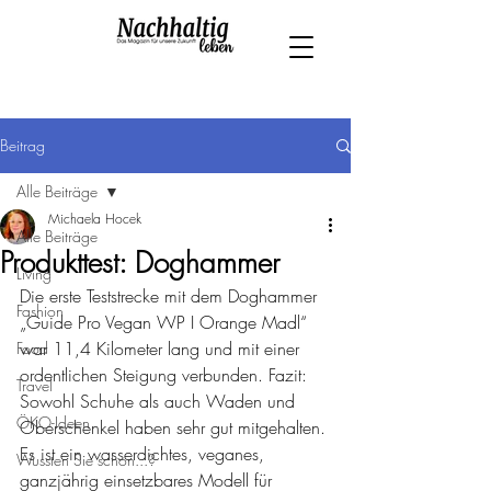
Beitrag
Alle Beiträge
Michaela Hocek
Alle Beiträge
Produkttest: Doghammer
Living
Die erste Teststrecke mit dem Doghammer 
Fashion
„Guide Pro Vegan WP I Orange Madl“ 
war 11,4 Kilometer lang und mit einer 
Food
ordentlichen Steigung verbunden. Fazit: 
Travel
Sowohl Schuhe als auch Waden und 
ÖKO-Ideen
Oberschenkel haben sehr gut mitgehalten. 
Es ist ein wasserdichtes, veganes, 
Wussten Sie schon...?
ganzjährig einsetzbares Modell für 