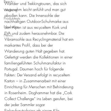
Beauty
Wander- und Trekkingtouren, das sich 
angenehm leicht anfühlt und man gut 
Werbung
abrollen kann. Die Innensohle der 
Produkttests
nachhaltigen Outdoor-Schuhmarke aus 
Neuheiten
den Alpen ist aus recyceltem Kork und 
EVA und zudem herausnehmbar. Die 
News
Vibramsohle aus Recyclingmaterial hat ein 
markantes Profil, dass bei der 
Wanderung guten Halt gegeben hat. 
Gefertigt werden die Kollektionen in einer 
familiengeführten Schuhmanufaktur in 
Portugal. Daumen hoch für folgende 
Fakten: Der Versand erfolgt in recyceltem 
Karton – in Zusammenarbeit mit einer 
Einrichtung für Menschen mit Behinderung 
in Rosenheim. Doghammer hat die „Cork 
Collect Challenge“ ins Leben gerufen, bei 
der jeder Sammler sogar 
Einkaufsgutscheine ab einem Kilo 