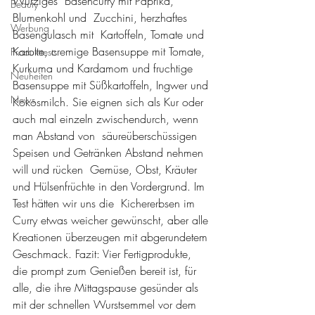
Würziges  Basencurry mit Paprika, 
Beauty
Blumenkohl und  Zucchini, herzhaftes 
Werbung
Basengulasch mit  Kartoffeln, Tomate und 
Karotte, cremige Basensuppe mit Tomate, 
Produkttests
Kurkuma und Kardamom und fruchtige 
Neuheiten
Basensuppe mit Süßkartoffeln, Ingwer und 
News
Kokosmilch. Sie eignen sich als Kur oder 
auch mal einzeln zwischendurch, wenn 
man Abstand von  säureüberschüssigen 
Speisen und Getränken Abstand nehmen 
will und rücken  Gemüse, Obst, Kräuter 
und Hülsenfrüchte in den Vordergrund. Im 
Test hätten wir uns die  Kichererbsen im 
Curry etwas weicher gewünscht, aber alle 
Kreationen überzeugen mit abgerundetem 
Geschmack. Fazit: Vier Fertigprodukte, 
die prompt zum Genießen bereit ist, für 
alle, die ihre Mittagspause gesünder als 
mit der schnellen Wurstsemmel vor dem 