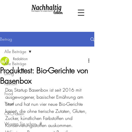
Beitrag
Alle Beiträge
Redaktion
Alle Beiträge
Produkttest: Bio-Gerichte von
Living
Basenbox
Fashion
Das Startup Basenbox ist seit 2016 mit  
Food
ausgewogener, basischer Ernährung am 
Travel
Start und hat nun vier neue Bio-Gerichte 
kreiert, die ohne tierische Zutaten, Gluten, 
ÖKO-Ideen
Zucker, künstlichen Farbstoffen und 
Wussten Sie schon...?
Konservierungsstoffen auskommen. 