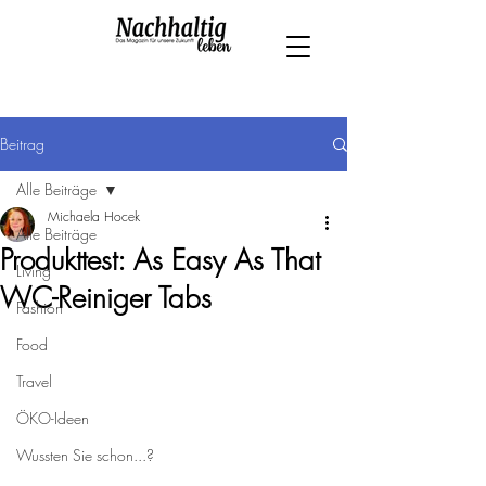
Beitrag
Alle Beiträge
Michaela Hocek
Alle Beiträge
Produkttest: As Easy As That
Living
WC-Reiniger Tabs
Fashion
Food
Travel
ÖKO-Ideen
Wussten Sie schon...?