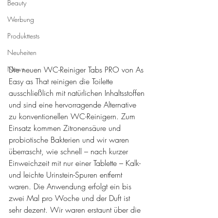
Beauty
Werbung
Produkttests
Neuheiten
Die neuen WC-Reiniger Tabs PRO von As 
News
Easy as That reinigen die Toilette 
ausschließlich mit natürlichen Inhaltsstoffen 
und sind eine hervorragende Alternative 
zu konventionellen WC-Reinigern. Zum 
Einsatz kommen Zitronensäure und 
probiotische Bakterien und wir waren 
überrascht, wie schnell – nach kurzer 
Einweichzeit mit nur einer Tablette – Kalk- 
und leichte Urinstein-Spuren entfernt 
waren. Die Anwendung erfolgt ein bis 
zwei Mal pro Woche und der Duft ist 
sehr dezent. Wir waren erstaunt über die 