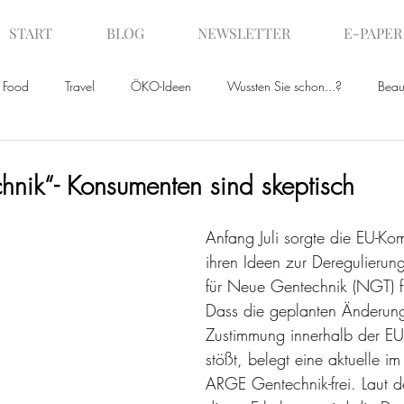
START
BLOG
NEWSLETTER
E-PAPER
Food
Travel
ÖKO-Ideen
Wussten Sie schon...?
Beau
ws
nik“- Konsumenten sind skeptisch
Anfang Juli sorgte die EU-Kom
ihren Ideen zur Deregulierung
für Neue Gentechnik (NGT) f
Dass die geplanten Änderun
Zustimmung innerhalb der EU
stößt, belegt eine aktuelle i
ARGE Gentechnik-frei. Laut d