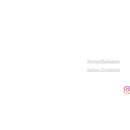
gestoppt
Werben/Mediadaten
Anfrage Produkttest
Impressum
Datenschutz
© 2026 NACHHALTIG LEBEN.
info@nachhaltig-leben-magazin.d