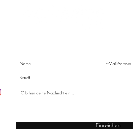
Frauen
wegw
KONTAKT
e
Einreichen