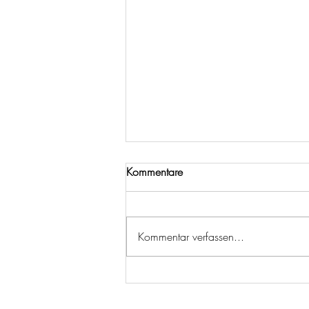
Kommentare
Kommentar verfassen...
EU-Verbot: Vernichtung
unverkaufter Kleidung wird