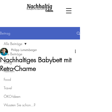
Beitrag
Alle Beiträge
Philipp Lumetsberger
Alle Beiträge
Nachhaltiges Babybett mit
Living
Retro-Charme
Fashion
Food
Travel
ÖKO-Ideen
Wussten Sie schon...?