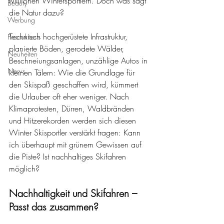
Millionen Wintersportlern. Doch was sagt 
Beauty
die Natur dazu?
Werbung
Technisch hochgerüstete Infrastruktur, 
Produkttests
planierte Böden, gerodete Wälder, 
Neuheiten
Beschneiungsanlagen, unzählige Autos in 
News
kleinen Tälern: Wie die Grundlage für 
den Skispaß geschaffen wird, kümmert 
die Urlauber oft eher weniger. Nach 
Klimaprotesten, Dürren, Waldbränden 
und Hitzerekorden werden sich diesen 
Winter Skisportler verstärkt fragen: Kann 
ich überhaupt mit grünem Gewissen auf 
die Piste? Ist nachhaltiges Skifahren 
möglich?
Nachhaltigkeit und Skifahren – 
Passt das zusammen? 