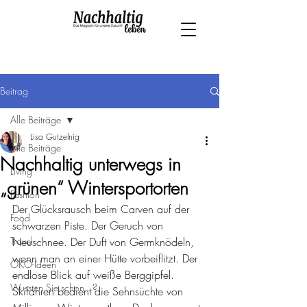
Beitrag
Alle Beiträge
Lisa Gutzelnig
Alle Beiträge
Nachhaltig unterwegs in
Living
„grünen“ Wintersportorten
Fashion
Der Glücksrausch beim Carven auf der 
Food
schwarzen Piste. Der Geruch von 
Travel
Neuschnee. Der Duft von Germknödeln, 
wenn man an einer Hütte vorbeiflitzt. Der 
ÖKO-Ideen
endlose Blick auf weiße Berggipfel. 
Wussten Sie schon...?
Skifahren bedient die Sehnsüchte von 