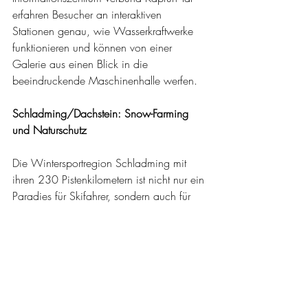
erfahren Besucher an interaktiven 
Stationen genau, wie Wasserkraftwerke 
funktionieren und können von einer 
Galerie aus einen Blick in die 
beeindruckende Maschinenhalle werfen.
Schladming/Dachstein: Snow-Farming 
und Naturschutz
Die Wintersportregion Schladming mit 
ihren 230 Pistenkilometern ist nicht nur ein 
Paradies für Skifahrer, sondern auch für 
Langläufer. Auf dem Hochplateau 
oberhalb von Schladming auf 1.000 
Metern Seehöhe liegt der Ort Ramsau, 
eines der größten Langlaufzentren 
Österreichs. 1999 fanden hier die 
nordischen Weltmeisterschaften statt. Im 