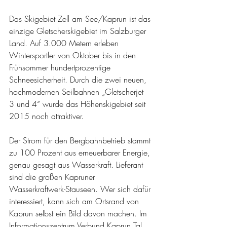
Das Skigebiet Zell am See/Kaprun ist das 
einzige Gletscherskigebiet im Salzburger 
Land. Auf 3.000 Metern erleben 
Wintersportler von Oktober bis in den 
Frühsommer hundertprozentige 
Schneesicherheit. Durch die zwei neuen, 
hochmodernen Seilbahnen „Gletscherjet 
3 und 4“ wurde das Höhenskigebiet seit 
2015 noch attraktiver.
Der Strom für den Bergbahnbetrieb stammt 
zu 100 Prozent aus erneuerbarer Energie, 
genau gesagt aus Wasserkraft. Lieferant 
sind die großen Kapruner 
Wasserkraftwerk-Stauseen. Wer sich dafür 
interessiert, kann sich am Ortsrand von 
Kaprun selbst ein Bild davon machen. Im 
Informationszentrum Verbund Kaprun Tal 