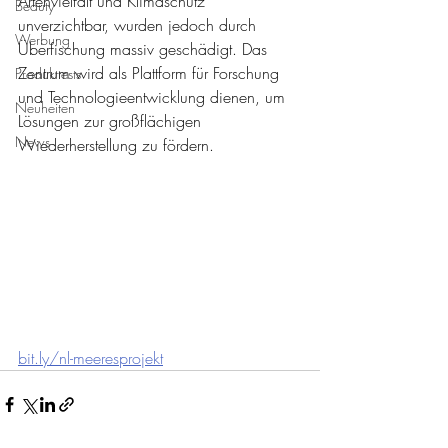
Artenvielfalt und Klimaschutz 
Beauty
unverzichtbar, wurden jedoch durch 
Werbung
Überfischung massiv geschädigt. Das 
Zentrum wird als Plattform für Forschung 
Produkttests
und Technologieentwicklung dienen, um 
Neuheiten
Lösungen zur großflächigen 
News
Wiederherstellung zu fördern.
bit.ly/nl-meeresprojekt