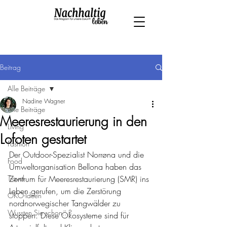
Beitrag
Alle Beiträge
Nadine Wagner
Alle Beiträge
Meeresrestaurierung in den
Living
Lofoten gestartet
Fashion
Der Outdoor-Spezialist Norrøna und die 
Food
Umweltorganisation Bellona haben das 
Travel
Zentrum für Meeresrestaurierung (SMR) ins 
Leben gerufen, um die Zerstörung 
ÖKO-Ideen
nordnorwegischer Tangwälder zu 
Wussten Sie schon...?
stoppen. Diese Ökosysteme sind für 