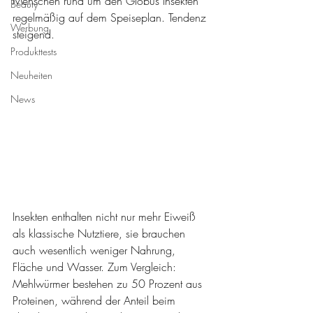
Menschen rund um den Globus Insekten 
Beauty
regelmäßig auf dem Speiseplan. Tendenz 
Werbung
steigend.
Produkttests
Neuheiten
News
Insekten enthalten nicht nur mehr Eiweiß 
als klassische Nutztiere, sie brauchen 
auch wesentlich weniger Nahrung, 
Fläche und Wasser. Zum Vergleich: 
Mehlwürmer bestehen zu 50 Prozent aus 
Proteinen, während der Anteil beim 