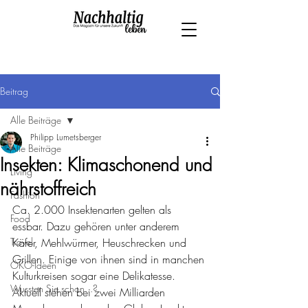
Beitrag
Alle Beiträge
Philipp Lumetsberger
Alle Beiträge
Insekten: Klimaschonend und
Living
nährstoffreich
Fashion
Ca. 2.000 Insektenarten gelten als 
Food
essbar. Dazu gehören unter anderem 
Travel
Käfer, Mehlwürmer, Heuschrecken und 
Grillen. Einige von ihnen sind in manchen 
ÖKO-Ideen
Kulturkreisen sogar eine Delikatesse. 
Wussten Sie schon...?
Aktuell stehen bei zwei Milliarden 