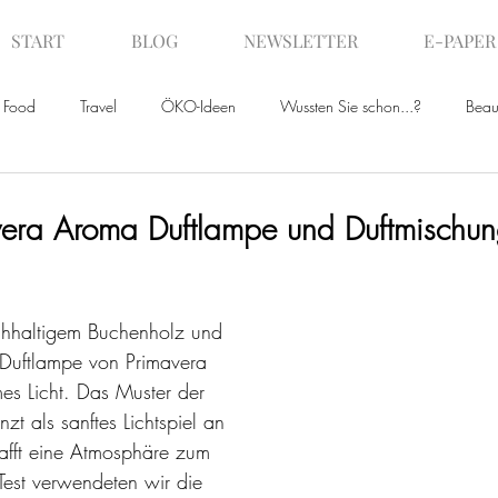
START
BLOG
NEWSLETTER
E-PAPER
Food
Travel
ÖKO-Ideen
Wussten Sie schon...?
Beau
ws
avera Aroma Duftlampe und Duftmischun
chhaltigem Buchenholz und 
 Duftlampe von Primavera 
es Licht. Das Muster der 
zt als sanftes Lichtspiel an 
fft eine Atmosphäre zum 
Test verwendeten wir die 