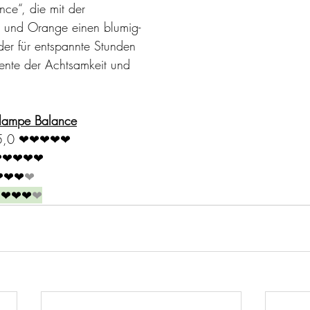
nce“, die mit der 
 und Orange einen blumig-
der für entspannte Stunden 
mente der Achtsamkeit und 
tlampe Balance
5,0 
❤❤❤❤❤
❤❤❤❤❤
❤❤❤
❤
❤❤❤❤
❤