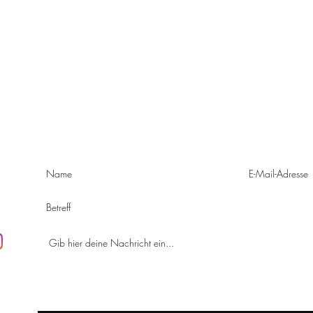
Schnelles Bio-Frühstück to go
im Te
KONTAKT
e