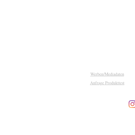
Bio-Genussflocken aus Obst
und Gemüse
Werben/Mediadaten
Anfrage Produkttest
Impressum
Datenschutz
© 2026 NACHHALTIG LEBEN.
info@nachhaltig-leben-magazin.d