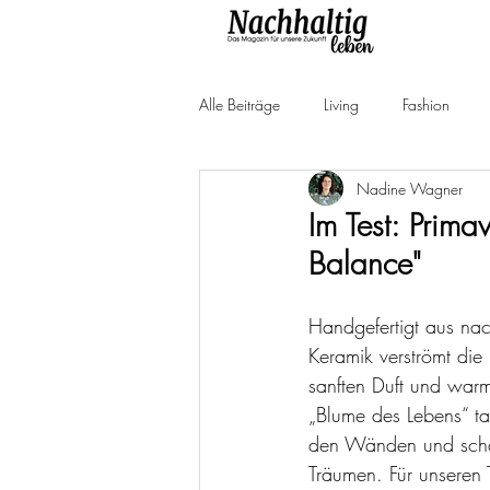
Alle Beiträge
Living
Fashion
Nadine Wagner
Produkttests
Neuheiten
Ne
Im Test: Prim
Balance"
Handgefertigt aus na
Keramik verströmt die
sanften Duft und warm
„Blume des Lebens“ tan
den Wänden und scha
Träumen. Für unseren 