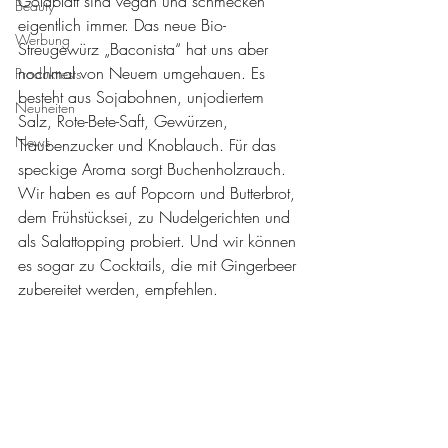
Goldblatt sind vegan und schmecken 
Beauty
eigentlich immer. Das neue Bio-
Werbung
Streugewürz „Baconista“ hat uns aber 
nochmal von Neuem umgehauen. Es 
Produkttests
besteht aus Sojabohnen, unjodiertem 
Neuheiten
Salz, Rote-Bete-Saft, Gewürzen, 
News
Traubenzucker und Knoblauch. Für das 
speckige Aroma sorgt Buchenholzrauch. 
Wir haben es auf Popcorn und Butterbrot, 
dem Frühstücksei, zu Nudelgerichten und 
als Salattopping probiert. Und wir können 
es sogar zu Cocktails, die mit Gingerbeer 
zubereitet werden, empfehlen.