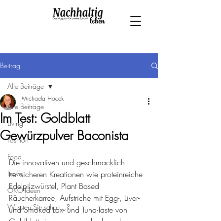
Beitrag
Alle Beiträge
Michaela Hocek
Alle Beiträge
Im Test: Goldblatt
Living
Gewürzpulver Baconista
Fashion
Food
Die innovativen und geschmacklich 
Travel
treffsicheren Kreationen wie proteinreiche 
Edelpilzwürstel, Plant Based 
ÖKO-Ideen
Räucherkarree, Aufstriche mit Egg-, Liver- 
Wussten Sie schon...?
und Smoked Lax- und Tuna-Taste von 