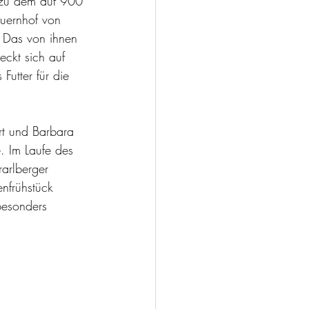
 zu dem auf 900 
uernhof von 
. Das von ihnen 
eckt sich auf 
Futter für die 
t und Barbara 
. Im Laufe des 
arlberger 
nfrühstück 
besonders 