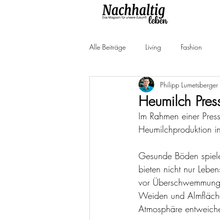
Alle Beiträge
Living
Fashion
Philipp Lumetsberger
Produkttests
Neuheiten
Ne
Heumilch Pres
Im Rahmen einer Pres
Heumilchproduktion i
Gesunde Böden spielen
bieten nicht nur Lebe
vor Überschwemmungen
Weiden und Almfläche
Atmosphäre entweich