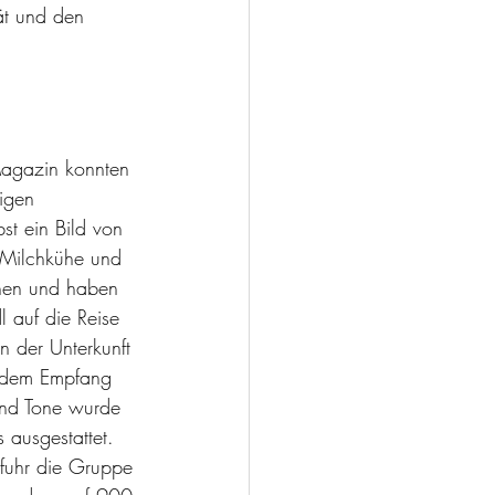
ät und den 
agazin konnten 
igen 
bst ein Bild von 
 Milchkühe und 
hen und haben 
 auf die Reise 
n der Unterkunft 
 dem Empfang 
und Tone wurde 
 ausgestattet. 
 fuhr die Gruppe 