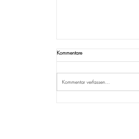
Kommentare
Kommentar verfassen...
Genuss war noch nie so nah
dran: Die neuen Tchibo
Farmkaffees