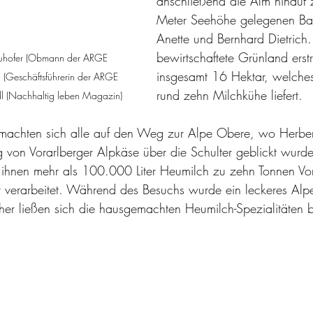
anschließend die Alm hinauf
Meter Seehöhe gelegenen Ba
Anette und Bernhard Dietrich
bewirtschaftete Grünland erstr
l Neuhofer (Obmann der ARGE 
insgesamt 16 Hektar, welches 
l (Geschäftsführerin der ARGE 
rund zehn Milchkühe liefert.
l (Nachhaltig leben Magazin)
machten sich alle auf den Weg zur Alpe Obere, wo Herber
ng von Vorarlberger Alpkäse über die Schulter geblickt wurde
hnen mehr als 100.000 Liter Heumilch zu zehn Tonnen Vor
 verarbeitet. Während des Besuchs wurde ein leckeres Alpe
cher ließen sich die hausgemachten Heumilch-Spezialitäten 