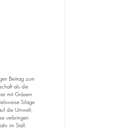
igen Beitrag zum 
chaft als die 
er mit Gräsern 
ielsweise Silage 
 auf die Umwelt, 
sse verbringen 
hr im Stall. 