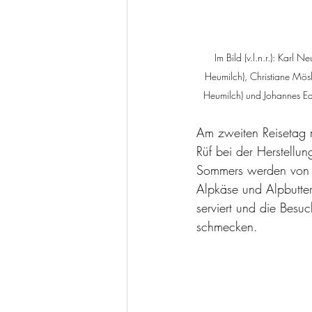
Im Bild (v.l.n.r.): Kar
Heumilch), Christiane Mös
Heumilch) und Johannes Ed
Am zweiten Reisetag 
Rüf bei der Herstellu
Sommers werden von i
Alpkäse und Alpbutter
serviert und die Besu
schmecken.