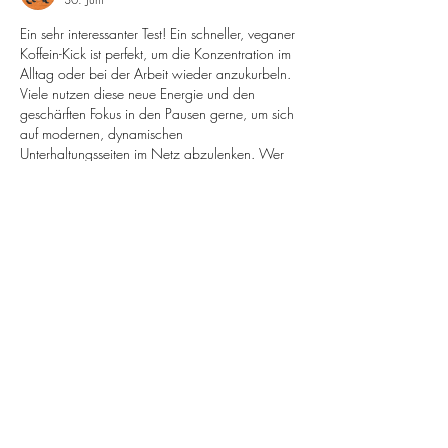
Ein sehr interessanter Test! Ein schneller, veganer 
Koffein-Kick ist perfekt, um die Konzentration im 
Alltag oder bei der Arbeit wieder anzukurbeln. 
Viele nutzen diese neue Energie und den 
geschärften Fokus in den Pausen gerne, um sich 
auf modernen, dynamischen 
Unterhaltungsseiten im Netz abzulenken. Wer 
nach einem schnellen Energieschub eine 
reaktionsschnelle und sicher verschlüsselte 
Plattform sucht, sollte einen Blick auf 
rollxo 
casino
 werfen.
Gefällt mir
Antworten
Werben/Mediadaten