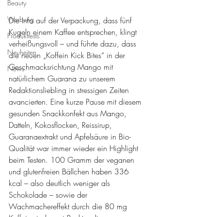
Beauty
Werbung
Die Info auf der Verpackung, dass fünf 
Kugeln einem Kaffee entsprechen, klingt 
Produkttests
verheißungsvoll – und führte dazu, dass 
Neuheiten
die neuen „Koffein Kick Bites“ in der 
Geschmacksrichtung Mango mit 
News
natürlichem Guarana zu unserem 
Redaktionsliebling in stressigen Zeiten 
avancierten. Eine kurze Pause mit diesem 
gesunden Snackkonfekt aus Mango, 
Datteln, Kokosflocken, Reissirup, 
Guaranaextrakt und Apfelsäure in Bio-
Qualität war immer wieder ein Highlight 
beim Testen. 100 Gramm der veganen 
und glutenfreien Bällchen haben 336 
kcal – also deutlich weniger als 
Schokolade – sowie der 
Wachmachereffekt durch die 80 mg 