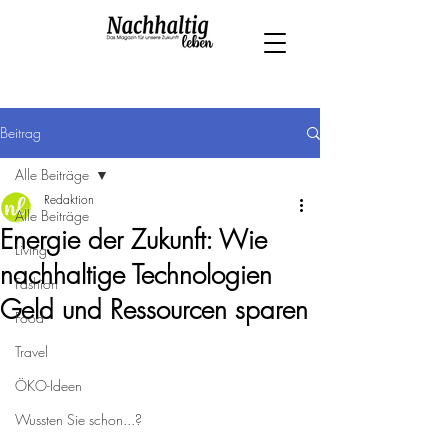
Beitrag
Alle Beiträge
Redaktion
Alle Beiträge
Energie der Zukunft: Wie
Living
nachhaltige Technologien
Fashion
Geld und Ressourcen sparen
Food
Travel
ÖKO-Ideen
Wussten Sie schon...?