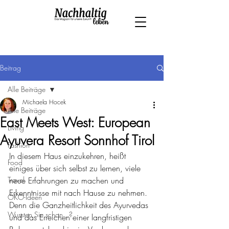
Beitrag
Alle Beiträge
Michaela Hocek
Alle Beiträge
East Meets West: European
Living
Ayuvera Resort Sonnhof Tirol
Fashion
In diesem Haus einzukehren, heißt 
Food
einiges über sich selbst zu lernen, viele 
Travel
neue Erfahrungen zu machen und 
Erkenntnisse mit nach Hause zu nehmen. 
ÖKO-Ideen
Denn die Ganzheitlichkeit des Ayurvedas 
Wussten Sie schon...?
und das Erreichen einer langfristigen 