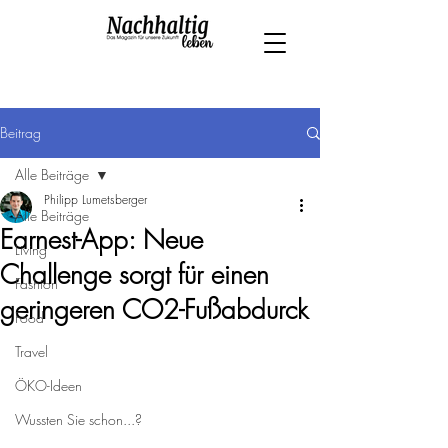
Beitrag
Alle Beiträge
Philipp Lumetsberger
Alle Beiträge
Earnest-App: Neue
Living
Challenge sorgt für einen
Fashion
geringeren CO2-Fußabdurck
Food
Travel
ÖKO-Ideen
Wussten Sie schon...?