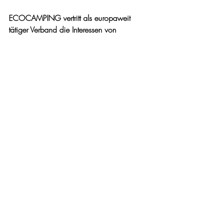
ECOCAMPING vertritt als europaweit 
tätiger Verband die Interessen von 
nachhaltig wirtschaftenden 
Campingplatzbetreibern. Sieht Ihr 
Verband in der E-Mobilität eine wichtige 
Säule nachhaltigen Wirtschaftens auf 
Campingplätzen und welche Aktivitäten 
und Projekte verfolgt er zur Förderung 
dieser?
ECOCAMPING steht seit über 20 Jahren 
für die nachhaltige Entwicklung der 
Campingbranche. Getragen von 
Campingwirtschaftsverbänden und 
Umweltschutzorganisationen kümmern wir 
uns um innovative Ansätze zur 
Bewältigung der immensen ökologischen 
Herausforderungen, denen sich auch die 
Campingwirtschaft stellen muss. 