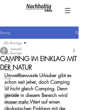
Beitrag
Alle Beiträge
lwenzel2
Alle Beiträge
CAMPING IM EINKLAG MIT
Living
DER NATUR
Fashion
Umweltbewusste Urlauber gibt es 
Food
schon seit jeher, doch Camping 
Travel
ist nicht gleich Camping. Denn 
gerade in diesem Bereich wird 
ÖKO-Ideen
immer mehr Wert auf einen 
Wussten Sie schon...?
ökologischen Einklang mit der 