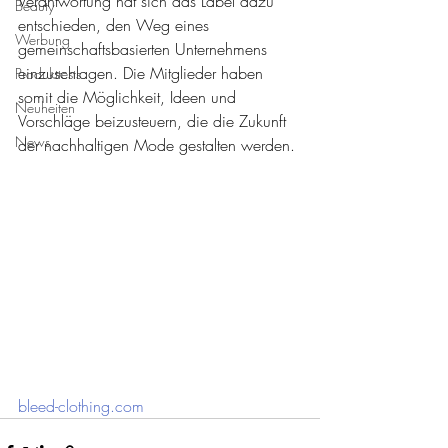
Verantwortung hat sich das Label dazu 
Beauty
entschieden, den Weg eines 
Werbung
gemeinschaftsbasierten Unternehmens 
einzuschlagen. Die Mitglieder haben 
Produkttests
somit die Möglichkeit, Ideen und 
Neuheiten
Vorschläge beizusteuern, die die Zukunft 
News
der nachhaltigen Mode gestalten werden.
bleed-clothing.com