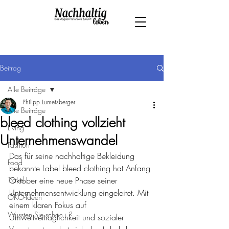
Beitrag
Alle Beiträge
Philipp Lumetsberger
Alle Beiträge
bleed clothing vollzieht
Living
Unternehmenswandel
Fashion
Das für seine nachhaltige Bekleidung 
Food
bekannte Label bleed clothing hat Anfang 
Travel
Oktober eine neue Phase seiner 
Unternehmensentwicklung eingeleitet. Mit 
ÖKO-Ideen
einem klaren Fokus auf 
Wussten Sie schon...?
Umweltverträglichkeit und sozialer 